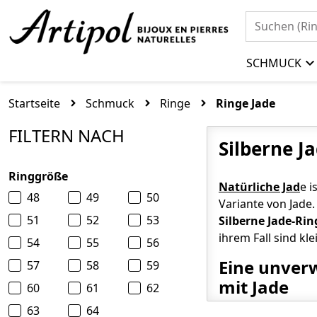
SCHMUCK
Startseite
Schmuck
Ringe
Ringe Jade
FILTERN NACH
Silberne J
Ringgröße
Natürliche Jad
e i
48
49
50
Variante von Jade.
51
52
53
Silberne Jade-Rin
ihrem Fall sind kle
54
55
56
Eine unverw
57
58
59
mit Jade
60
61
62
63
64