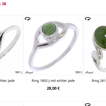
eines ungewöhnlichen Minerals in einem
Cabochonschliff
m
 38
ige Kompositionen für die anspruchsvollsten Kunden. Der
si
ie vom Gemmologie-Institut in Lyon und dem Labor in Monaco
 chinesischen Kultur hoch geschätzt. Die Ringe bestehen a
 eine originelle Form und gewährleistet dank vieler rhodi
st ein einzigartiges Angebot, das die Möglichkeit bietet, vie
chter Jade
Ring 1802-J mit echter Jade
Ring 261
28,00 €