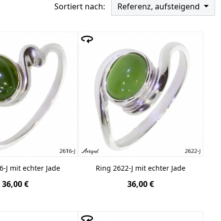
it reinem europäischem Silber von höchster Qualität
Sortiert nach:
Referenz, aufsteigend
lberne Jade Ring
besteht aus sehr harten Steinen im
 zertifiziert wurden. Diese sind ein einzigartiger
us
925er Silber
. Der in Europa hergestellte
Schmuck aus
nierten Modelle eine jahrelange Verwendung ohne
le inspirierende und elegante Stile zur Kreation.
6-J mit echter Jade
Ring 2622-J mit echter Jade
36,00 €
36,00 €