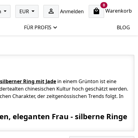
cart items
0
Warenkorb

h
EUR
Anmelden
FÜR PROFIS
BLOG
silberner Ring mit Jade
in einem Grünton ist eine
ndertealten chinesischen Kultur hoch geschätzt werden.
chen Charakter, der zeitgenössischen Trends folgt. In
n, eleganten Frau - silberne Ringe