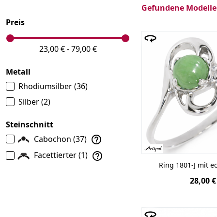
Die Kombination 
Gefundene Modelle:
schafft einzigart
Preis
Cabochonschliff, d
Zusatz und in der
23,00 € - 79,00 €
Natursteinen
hat
Beschädigung. Es i
Metall
Rhodiumsilber
(36)
Silber
(2)
Steinschnitt
Cabochon
(37)
Facettierter
(1)
Ring 1801-J mit e
28,00 €