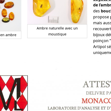
de l’amb
des
boucl
propose 
mais aussi
Ambre naturelle avec un
recouvert
moustique
bijoux dét
 en ambre
poinçon “
Artipol s
uniqueme