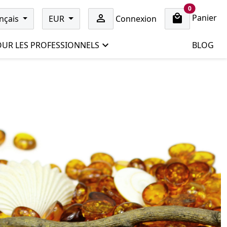
cart items
0
Panier

nçais
EUR
Connexion
UR LES PROFESSIONNELS
BLOG