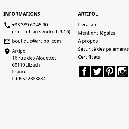
INFORMATIONS
ARTIPOL
+33 389 60 45 90
Livraison
(du lundi au vendredi 9-16)
Mentions légales
boutique@artipol.com
A propos
Sécurité des paiement
Artipol
Certificats
16 rue des Alouettes
68110 Illzach
Facebook
Twitter
Pinter
France
FR09522883834