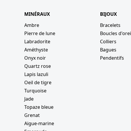
MINÉRAUX
BIJOUX
Ambre
Bracelets
Pierre de lune
Boucles d'orei
Labradorite
Colliers
s
Améthyste
Bagues
Onyx noir
Pendentifs
Quartz rose
est
Instagram
Lapis lazuli
Oeil de tigre
Turquoise
Jade
Topaze bleue
Grenat
Aigue-marine