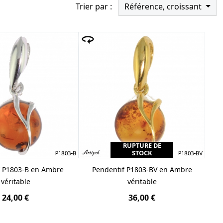
Trier par :
Référence, croissant
la mer Baltique et est de la plus haute qualité,
cabochon, pour mettre parfaitement en valeur la belle
adaptés à des teintes d'albâtre et d'or. Nous
RUPTURE DE
STOCK
f P1803-B en Ambre
Pendentif P1803-BV en Ambre
véritable
véritable
24,00 €
36,00 €