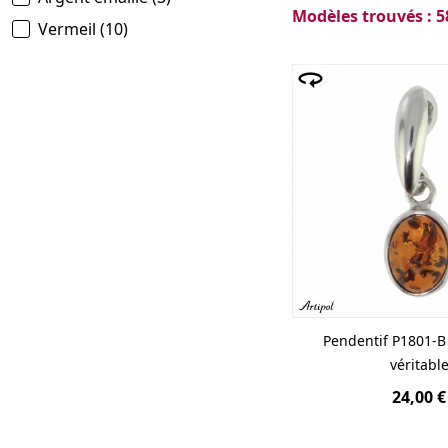
teint
Modèles trouvés : 5
Vermeil
(10)
Chaque
ambre
nat
authentifié par un 
structure de la rés
recommandons ég
Pendentif P1801-
véritabl
24,00 €