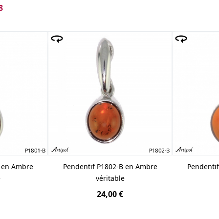
8
urelle utilisée dans la production de nos bijoux provient de 
certificat. Le
pendentif en ambre
est taillé sous forme de 
ine fossilisée, ainsi que l'élégance classique de ces bijoux, 
alement la gamme de
pendentifs en argent plaqué or
.
B en Ambre
Pendentif P1802-B en Ambre
Pendenti
e
véritable
24,00 €