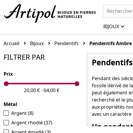
BIJOUX
Accueil
Bijoux
Pendentifs
Pendentifs Ambre
FILTRER PAR
Pendentifs
Prix
Pendant des siècle
fossile dérivé de 
20,00 € - 64,00 €
peut également en 
recherché et le pl
Métal
aux propriétés non
Argent
(8)
avec un caractère
Argent rhodié
(37)
Un pendenti
Argent émaillé
(3)