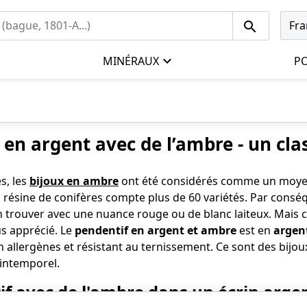
Fra
MINÉRAUX
PO
 en argent avec de l’ambre - un cla
s, les
bijoux en ambre
ont été considérés comme un moyen 
la résine de conifères compte plus de 60 variétés. Par consé
trouver avec une nuance rouge ou de blanc laiteux. Mais c’
us apprécié. Le
pendentif en argent et ambre
est en
argen
 allergènes et résistant au ternissement. Ce sont des bijou
 intemporel.
f avec de l'ambre dans un écrin argen