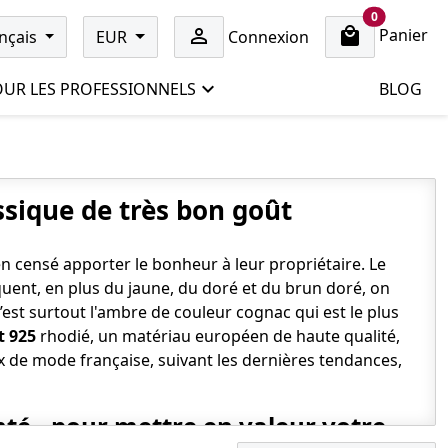
cart items
0
Panier

nçais
EUR
Connexion
UR LES PROFESSIONNELS
BLOG
ssique de très bon goût
censé apporter le bonheur à leur propriétaire. Le
quent, en plus du jaune, du doré et du brun doré, on
est surtout l'ambre de couleur cognac qui est le plus
t 925
rhodié, un matériau européen de haute qualité,
x de mode française, suivant les dernières tendances,
té - pour mettre en valeur votre