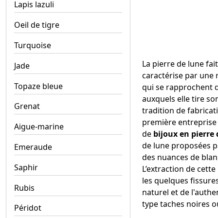
Lapis lazuli
Oeil de tigre
Turquoise
La pierre de lune fait
Jade
caractérise par une 
Topaze bleue
qui se rapprochent d
auxquels elle tire s
Grenat
tradition de fabrica
première entreprise
Aigue-marine
de
bijoux en pierre
de lune proposées pa
Emeraude
des nuances de blanc
Saphir
L’extraction de cette
les quelques fissure
Rubis
naturel et de l'authen
type taches noires o
Péridot