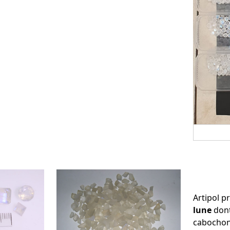
Artipol 
lune
dont
cabochon 