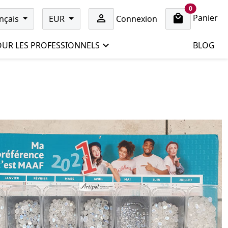
cart items
0
Panier

nçais
EUR
Connexion
UR LES PROFESSIONNELS
BLOG