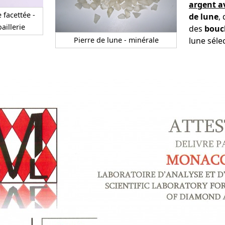
argent av
e facettée -
de lune
,
aillerie
des
boucl
Pierre de lune - minérale
lune séle