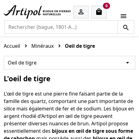
cart items
0


Accueil
Minéraux
Oeil de tigre

Oeil de tigre
L'oeil de tigre
L'œil de tigre est une pierre fine faisant partie de la
famille des quartz, comportant une part importante de
silice mais également de fer et de sodium. Les bijoux en
argent rhodié d’Artipol en œil de tigre peuvent
présenter diverses nuances de brun. Artipol propose
essentiellement des
bijoux en œil de tigre sous forme
de cabochon
mais possède aussi des
bijoux en œil de