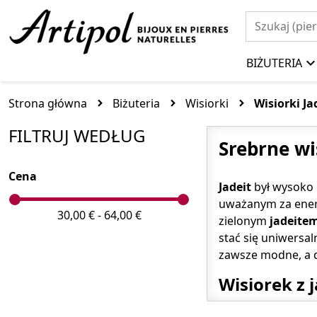
BIŻUTERIA
Strona główna
Biżuteria
Wisiorki
Wisiorki Ja
FILTRUJ WEDŁUG
Srebrne wi
Cena
Jadeit
był wysoko 
uważanym za energ
30,00 € - 64,00 €
zielonym
jadeite
stać się uniwersa
zawsze modne, a d
Wisiorek z 