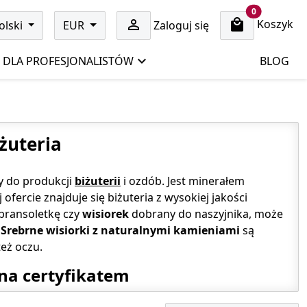
cart items
0
Koszyk

olski
EUR
Zaloguj się
DLA PROFESJONALISTÓW
BLOG
żuteria
y do produkcji
biżuterii
i ozdób. Jest minerałem
rcie znajduje się biżuteria z wysokiej jakości
bransoletkę czy
wisiorek
dobrany do naszyjnika, może
.
Srebrne wisiorki z naturalnymi kamieniami
są
eż oczu.
ona certyfikatem