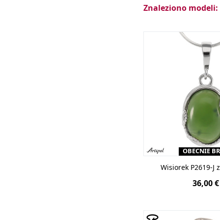
Wszystkie dostęp
Znaleziono modeli:
imiennikiem. Kami
półszlachetny mine
certyfikatem Inst
OBECNIE B
Wisiorek P2619-J 
36,00 €