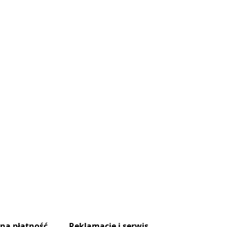
zna płatność
Reklamacje i serwis