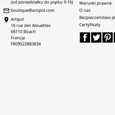
(od poniedziałku do piątku 9-16)
Warunki prawne
boutique@artipol.com
O nas
Bezpieczeństwo pł
Artipol
Certyfikaty
16 rue des Alouettes
68110 Illzach
Facebook
Twitte
P
Francja
FR09522883834