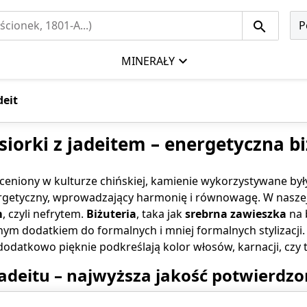
P
MINERAŁY
deit
siorki z jadeitem – energetyczna bi
ceniony w kulturze chińskiej, kamienie wykorzystywane był
etyczny, wprowadzający harmonię i równowagę. W naszej ofe
m
, czyli nefrytem.
Biżuteria
, taka jak
srebrna
zawieszka
na 
lnym dodatkiem do formalnych i mniej formalnych stylizacji
odatkowo pięknie podkreślają kolor włosów, karnacji, czy t
jadeitu – najwyższa jakość potwierdz