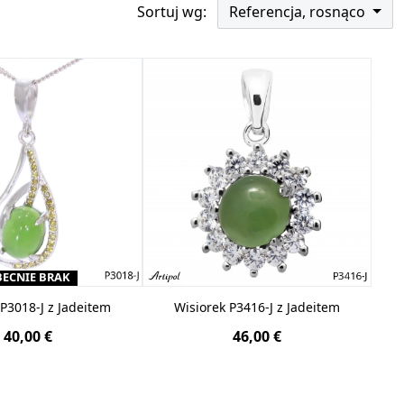
sokiej jakości srebra 925, co jest potwierdzone
Sortuj wg:
Referencja, rosnąco
, a ponadto jest odpowiednie dla alergików. Sam
elkie inkluzje, a jego jakość potwierdzona jest
ECNIE BRAK
 P3018-J z Jadeitem
Wisiorek P3416-J z Jadeitem
40,00 €
46,00 €