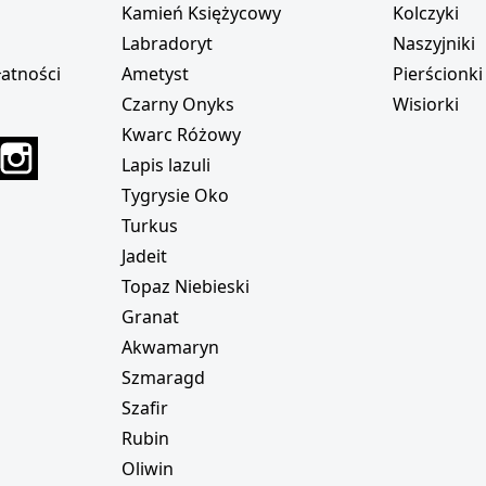
Kamień Księżycowy
Kolczyki
Labradoryt
Naszyjniki
atności
Ametyst
Pierścionki
Czarny Onyks
Wisiorki
Kwarc Różowy
r
interest
Instagram
Lapis lazuli
Tygrysie Oko
Turkus
Jadeit
Topaz Niebieski
Granat
Akwamaryn
Szmaragd
Szafir
Rubin
Oliwin