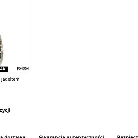
RAK
z Jadeitem
zycji
na dostawa
Gwarancja autentyczności
Bezpiec