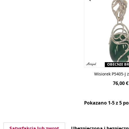
OBECNIE B
Wisiorek P5405-J 
76,00 €
Pokazano 1-5 z 5 po
Satysfakcja lub zwrot
Ubezpieczona i bezpiecz