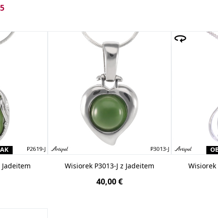
ne
srebrne
wisiorki
i zawieszki z
jadeitem
są wykonane z wy
 5
enie otoczone są rodowanym srebrem, które nie śniedzieje
rał ma kaboszonowy szlif i widoczne są w nim jedynie niewi
ytutu Gemmologii w Lyonie i laboratorium w Monako.
RAK
OB
z Jadeitem
Wisiorek P3013-J z Jadeitem
Wisiorek
40,00 €