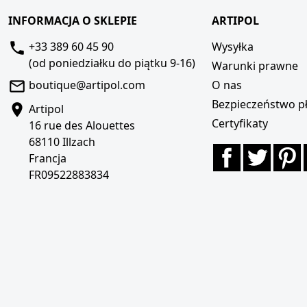
INFORMACJA O SKLEPIE
ARTIPOL
+33 389 60 45 90
Wysyłka
(od poniedziałku do piątku 9-16)
Warunki prawne
boutique@artipol.com
O nas
Bezpieczeństwo pł
Artipol
Certyfikaty
16 rue des Alouettes
68110 Illzach
Facebook
Twitte
P
Francja
FR09522883834