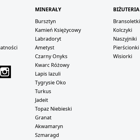
MINERAŁY
BIŻUTERIA
Bursztyn
Bransoletk
Kamień Księżycowy
Kolczyki
Labradoryt
Naszyjniki
atności
Ametyst
Pierścionki
Czarny Onyks
Wisiorki
Kwarc Różowy
r
interest
Instagram
Lapis lazuli
Tygrysie Oko
Turkus
Jadeit
Topaz Niebieski
Granat
Akwamaryn
Szmaragd