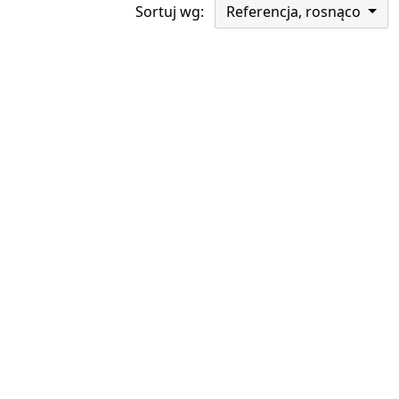
Sortuj wg:
Referencja, rosnąco
rna
kolia z szafirami
będzie idealnym wyborem.
iającym się akcentem.
Naszyjnik srebrny z szafirem
 szlif fasetowy, który uwydatnia przejrzystości,