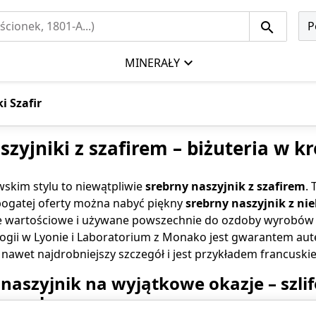
P
MINERAŁY
i Szafir
szyjniki z szafirem – biżuteria w k
skim stylu to niewątpliwie
srebrny
naszyjnik z szafirem
.
 bogatej oferty można nabyć piękny
srebrny
naszyjnik
z
nie
 wartościowe i używane powszechnie do ozdoby wyrobów z w
gii w Lyonie i Laboratorium z Monako jest gwarantem au
 nawet najdrobniejszy szczegół i jest przykładem francuski
aszyjnik na wyjątkowe okazje – szli
 srebra