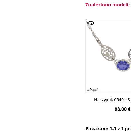
Znaleziono modeli:
Wieczorowa kreacj
Podkreśli piękno b
zachwyca nie tylk
załamania światła
Naszyjnik C5401-S 
98,00 €
Pokazano 1-1 z 1 po