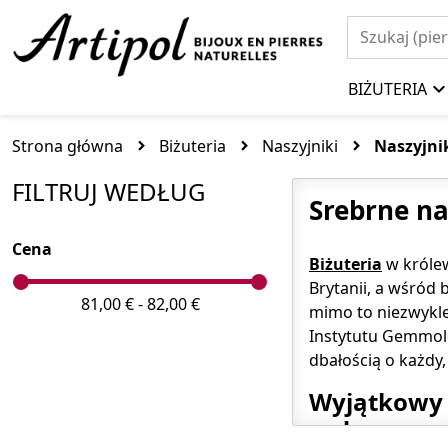
BIŻUTERIA
Strona główna
Biżuteria
Naszyjniki
Naszyjnik
FILTRUJ WEDŁUG
Srebrne na
Cena
Biżuteria
w królew
Brytanii, a wśród
81,00 € - 82,00 €
mimo to niezwykle
Instytutu Gemmolo
dbałością o każdy,
Wyjątkowy n
rodowanego