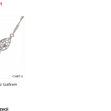
 1
a z dekoltem wymaga dobrania wyjątkowej biżuterii.
Sreb
łękitnej, granatowej czy też czarnej sukni i będzie wyróżn
o barwami i starannością wykonania. Warto zwrócić uwagę na
, a także dodatkowe akcenty kolorystyczne.
z Szafirem
zycji