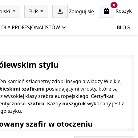
cart items
0
Koszyk

olski
EUR
Zaloguj się
DLA PROFESJONALISTÓW
BLOG
rólewskim stylu
 Ten kamień szlachetny zdobi insygnia władzy Wielkiej
bieskimi
szafirami
posiadającymi wrosty, które są
ysokiej klasy srebra europejskiego. Certyfikat
tentyczności
szafiru
. Każdy
naszyjnik
wykonany jest z
ego szyku.
fowany szafir w otoczeniu