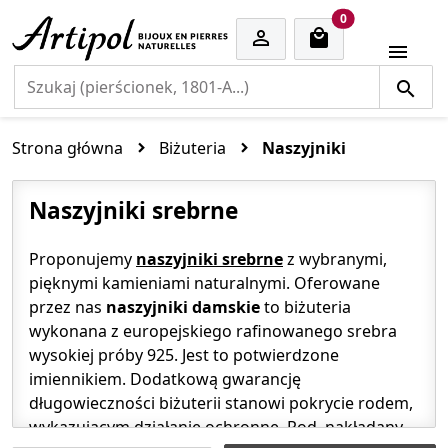
cart items
0


Strona główna
Biżuteria
Naszyjniki
Naszyjniki srebrne
Proponujemy
naszyjniki srebrne
z wybranymi,
pięknymi kamieniami naturalnymi. Oferowane
przez nas
naszyjniki damskie
to biżuteria
wykonana z europejskiego rafinowanego srebra
wysokiej próby 925. Jest to potwierdzone
imiennikiem. Dodatkową gwarancję
długowieczności biżuterii stanowi pokrycie rodem,
wykazującym działanie ochronne. Rod, nakładany