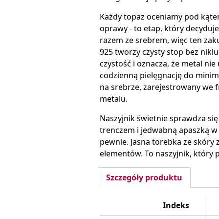
Każdy topaz oceniamy pod kątem 
oprawy - to etap, który decyduj
razem ze srebrem, więc ten zak
925 tworzy czysty stop bez nikl
czystość i oznacza, że metal ni
codzienną pielęgnację do minimu
na srebrze, zarejestrowany we 
metalu.
Naszyjnik świetnie sprawdza si
trenczem i jedwabną apaszką w 
pewnie. Jasna torebka ze skóry z
elementów. To naszyjnik, który 
Szczegóły produktu
Indeks