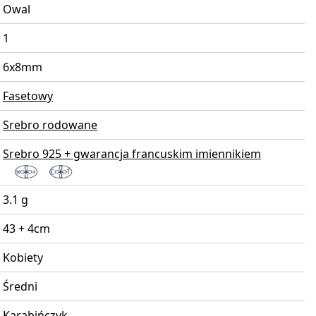
Owal
1
6x8mm
Fasetowy
Srebro rodowane
Srebro 925 + gwarancja francuskim imiennikiem
3.1 g
43 + 4cm
Kobiety
Średni
Karabińczyk