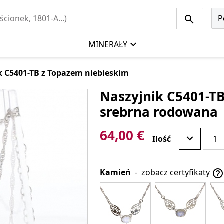
P
MINERAŁY
k C5401-TB z Topazem niebieskim
Naszyjnik C5401-TB
srebrna rodowana
64,00 €
Ilość
Kamień
-
zobacz certyfikaty
