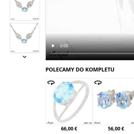

POLECAMY DO KOMPLETU
66,00 €
56,00 €