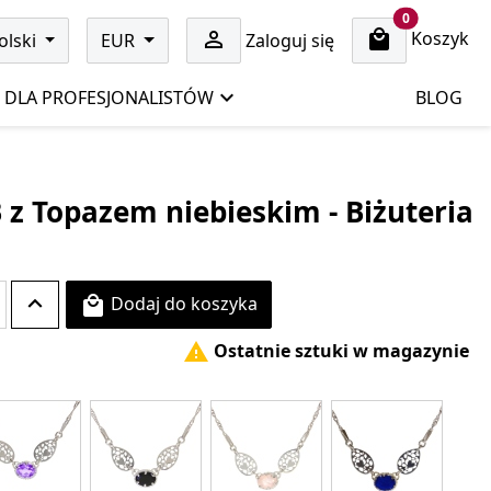
cart items
0
Koszyk

olski
EUR
Zaloguj się
DLA PROFESJONALISTÓW
BLOG
 z Topazem niebieskim - Biżuteria
Dodaj do koszyka

Ostatnie sztuki w magazynie
