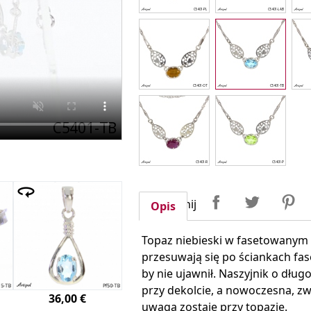
Udostępnij
Tweetuj
P
Udostępnij
Opis
Topaz niebieski w fasetowanym s
przesuwają się po ściankach fas
by nie ujawnił. Naszyjnik o dłu
przy dekolcie, a nowoczesna, z
36,00 €
uwaga zostaje przy topazie.