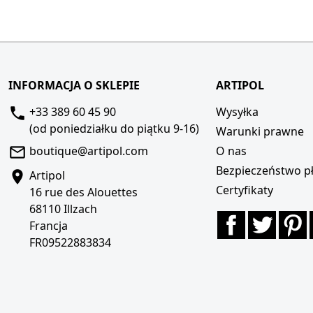
INFORMACJA O SKLEPIE
ARTIPOL
+33 389 60 45 90
Wysyłka
(od poniedziałku do piątku 9-16)
Warunki prawne
boutique@artipol.com
O nas
Bezpieczeństwo pł
Artipol
Certyfikaty
16 rue des Alouettes
68110 Illzach
Facebook
Twitte
P
Francja
FR09522883834