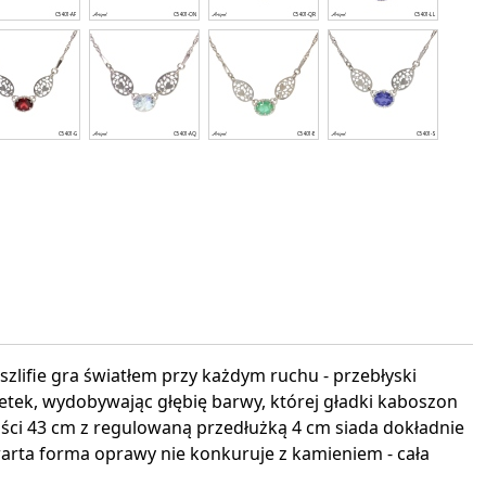
interest
zlifie gra światłem przy każdym ruchu - przebłyski
etek, wydobywając głębię barwy, której gładki kaboszon
gości 43 cm z regulowaną przedłużką 4 cm siada dokładnie
warta forma oprawy nie konkuruje z kamieniem - cała