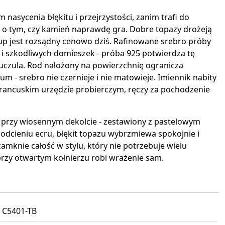
nasycenia błękitu i przejrzystości, zanim trafi do
e o tym, czy kamień naprawdę gra. Dobre topazy drożeją
up jest rozsądny cenowo dziś. Rafinowane srebro próby
u i szkodliwych domieszek - próba 925 potwierdza tę
e uczula. Rod nałożony na powierzchnię ogranicza
m - srebro nie czernieje i nie matowieje. Imiennik nabity
francuskim urzędzie probierczym, ręczy za pochodzenie
ę przy wiosennym dekolcie - zestawiony z pastelowym
odcieniu ecru, błękit topazu wybrzmiewa spokojnie i
amknie całość w stylu, który nie potrzebuje wielu
przy otwartym kołnierzu robi wrażenie sam.
C5401-TB