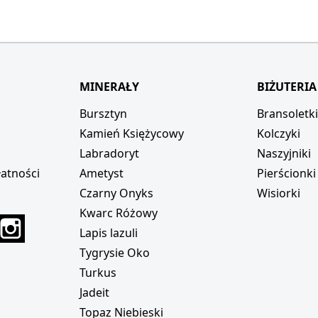
MINERAŁY
BIŻUTERIA
Bursztyn
Bransoletk
Kamień Księżycowy
Kolczyki
Labradoryt
Naszyjniki
atności
Ametyst
Pierścionki
Czarny Onyks
Wisiorki
Kwarc Różowy
r
interest
Instagram
Lapis lazuli
Tygrysie Oko
Turkus
Jadeit
Topaz Niebieski