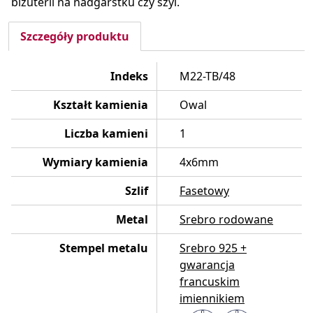
biżuterii na nadgarstku czy szyi.
Szczegóły produktu
Indeks
M22-TB/48
Kształt kamienia
Owal
Liczba kamieni
1
Wymiary kamienia
4x6mm
Szlif
Fasetowy
Metal
Srebro rodowane
Stempel metalu
Srebro 925 +
gwarancja
francuskim
imiennikiem