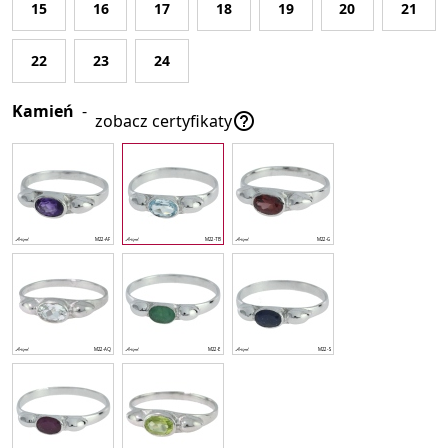
15
16
17
18
19
20
21
22
23
24
Kamień
-

zobacz certyfikaty