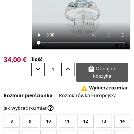
34,00 €
Ilość
Dodaj do

koszyka
Wybierz rozmiar

Rozmiar pierścionka
-
Rozmiarówka Europejska
-

jak wybrać rozmiar
8
9
10
11
12
13
14