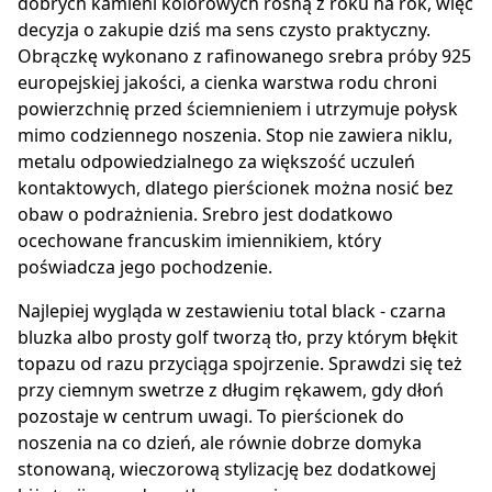
dobrych kamieni kolorowych rosną z roku na rok, więc
decyzja o zakupie dziś ma sens czysto praktyczny.
Obrączkę wykonano z rafinowanego srebra próby 925
europejskiej jakości, a cienka warstwa rodu chroni
powierzchnię przed ściemnieniem i utrzymuje połysk
mimo codziennego noszenia. Stop nie zawiera niklu,
metalu odpowiedzialnego za większość uczuleń
kontaktowych, dlatego pierścionek można nosić bez
obaw o podrażnienia. Srebro jest dodatkowo
ocechowane francuskim imiennikiem, który
poświadcza jego pochodzenie.
Najlepiej wygląda w zestawieniu total black - czarna
bluzka albo prosty golf tworzą tło, przy którym błękit
topazu od razu przyciąga spojrzenie. Sprawdzi się też
przy ciemnym swetrze z długim rękawem, gdy dłoń
pozostaje w centrum uwagi. To pierścionek do
noszenia na co dzień, ale równie dobrze domyka
stonowaną, wieczorową stylizację bez dodatkowej