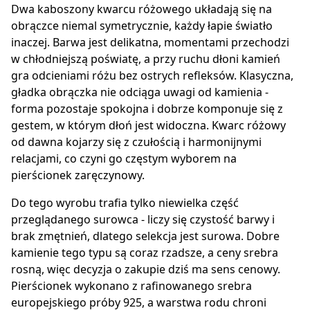
Dwa kaboszony kwarcu różowego układają się na
obrączce niemal symetrycznie, każdy łapie światło
inaczej. Barwa jest delikatna, momentami przechodzi
w chłodniejszą poświatę, a przy ruchu dłoni kamień
gra odcieniami różu bez ostrych refleksów. Klasyczna,
gładka obrączka nie odciąga uwagi od kamienia -
forma pozostaje spokojna i dobrze komponuje się z
gestem, w którym dłoń jest widoczna. Kwarc różowy
od dawna kojarzy się z czułością i harmonijnymi
relacjami, co czyni go częstym wyborem na
pierścionek zaręczynowy.
Do tego wyrobu trafia tylko niewielka część
przeglądanego surowca - liczy się czystość barwy i
brak zmętnień, dlatego selekcja jest surowa. Dobre
kamienie tego typu są coraz rzadsze, a ceny srebra
rosną, więc decyzja o zakupie dziś ma sens cenowy.
Pierścionek wykonano z rafinowanego srebra
europejskiego próby 925, a warstwa rodu chroni