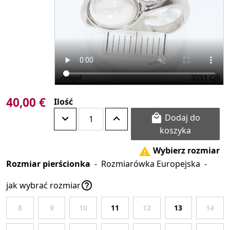
40,00 €
Ilość
Dodaj do

koszyka
Wybierz rozmiar

Rozmiar pierścionka
-
Rozmiarówka Europejska
-

jak wybrać rozmiar
8
9
10
11
12
13
14