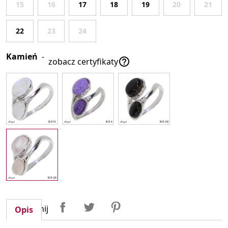
15
16
17
18
19
20
21
22
23
24
Kamień
-

zobacz certyfikaty
Udostępnij
Tweetuj
Pinterest
Udostępnij
Opis