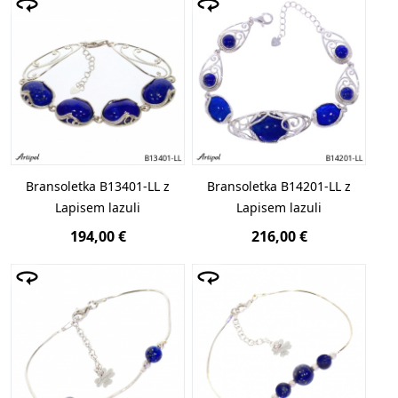
alergików.
Srebrna bransoletka z lapis lazuli
jest
w ponadczasowym stylu europejskim, a francuski
design zachwyca szykowną formą.
Bransoletka B13401-LL z
Bransoletka B14201-LL z
Lapisem lazuli
Lapisem lazuli
194,00 €
216,00 €