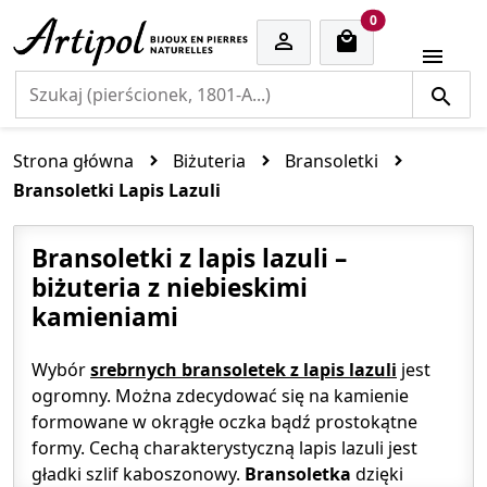
cart items
0


Strona główna
Biżuteria
Bransoletki
Bransoletki Lapis Lazuli
Bransoletki z lapis lazuli –
biżuteria z niebieskimi
kamieniami
Wybór
srebrnych bransoletek z lapis lazuli
jest
ogromny. Można zdecydować się na kamienie
formowane w okrągłe oczka bądź prostokątne
formy. Cechą charakterystyczną lapis lazuli jest
gładki szlif kaboszonowy.
Bransoletka
dzięki