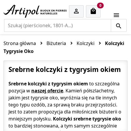
cart items
0


Strona główna
Biżuteria
Kolczyki
Kolczyki
Tygrysie Oko
Srebrne kolczyki z tygrysim okiem
Srebrne kolczyki z tygrysim okiem
to szczególna
pozycja w
naszej ofercie
. Kamień półszlachetny,
jakim jest tygrysie oko, wyróżnia się na tle innych
tego typu ozdób, za sprawą braku przejrzystości.
Jest to zatem propozycja dla miłośniczek biżuterii o
mniejszym połysku.
Kolczyki srebrne tygrysie oko
to bardziej stonowana, a tym samym szczególnie