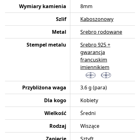
Wymiary kamienia
8mm
Szlif
Kaboszonowy
Metal
Srebro rodowane
Stempel metalu
Srebro 925 +
gwarancja
francuskim
imiennikiem
Przybliżona waga
3.6 g (para)
Dla kogo
Kobiety
Wielkość
Średni
Rodzaj
Wiszące
Zapięcie
Sztyft