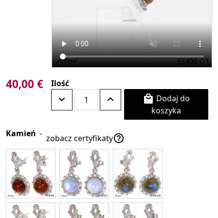
40,00 €
Ilość
Dodaj do

koszyka
Kamień
-

zobacz certyfikaty