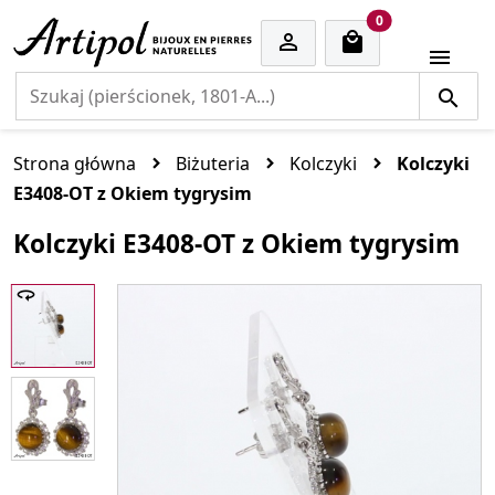
cart items
0


Strona główna
Biżuteria
Kolczyki
Kolczyki
E3408-OT z Okiem tygrysim
Kolczyki E3408-OT z Okiem tygrysim