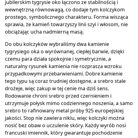
jubilerskim tygrysie oko łączono ze stabilnością i
wewnętrzną równowagą, co dodaje tym kolczykom
prostego, symbolicznego charakteru. Forma wisząca
sprawia, że kamień towarzyszy linii szyi i włosom, nie
obciążając ucha nadmierną masą.
Do obu kolczyków wybraliśmy dwa kamienie
tygrysiego oka o wyrównanej, ciepłej barwie, dzięki
czemu para działa spokojnie i symetrycznie, a
naturalny rysunek kamienia nie rozprasza wzroku
przypadkowymi przebarwieniami. Dobre kamienie
tego typu są coraz trudniej dostępne, a srebro stale
drożeje, więc zakup w tej cenie ma dziś sens.
Rodowanie chroni srebro przed czernieniem i
utrzymuje połysk mimo codziennego noszenia, a samo
srebro to rafinowany metal próby 925 europejskiej
jakości. Stop nie zawiera niklu, więc kolczyki można
nosić bez obaw o uczulenie skóry. Każdy wyrób nosi
francuski imiennik, który gwarantuje pochodzenie