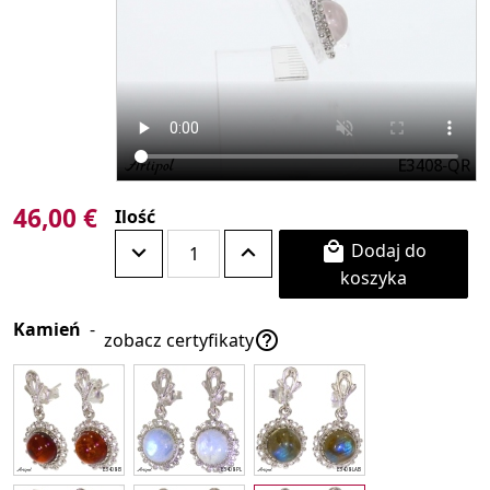
46,00 €
Ilość
Dodaj do

koszyka
Kamień
-

zobacz certyfikaty