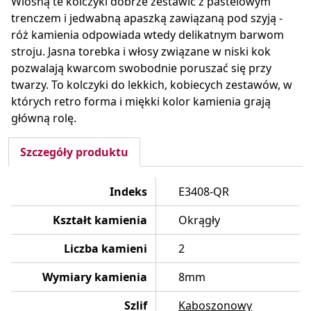
Wiosną te kolczyki dobrze zestawić z pastelowym
trenczem i jedwabną apaszką zawiązaną pod szyją -
róż kamienia odpowiada wtedy delikatnym barwom
stroju. Jasna torebka i włosy związane w niski kok
pozwalają kwarcom swobodnie poruszać się przy
twarzy. To kolczyki do lekkich, kobiecych zestawów, w
których retro forma i miękki kolor kamienia grają
główną rolę.
Szczegóły produktu
Indeks
E3408-QR
Kształt kamienia
Okrągły
Liczba kamieni
2
Wymiary kamienia
8mm
Szlif
Kaboszonowy