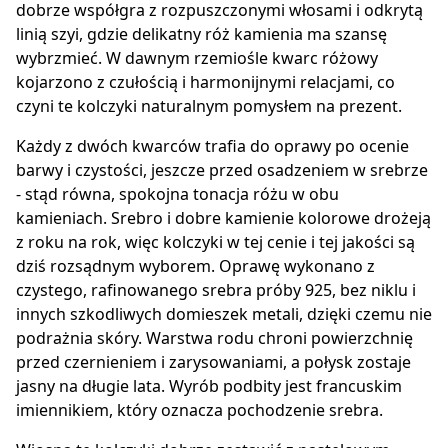
dobrze współgra z rozpuszczonymi włosami i odkrytą
linią szyi, gdzie delikatny róż kamienia ma szansę
wybrzmieć. W dawnym rzemiośle kwarc różowy
kojarzono z czułością i harmonijnymi relacjami, co
czyni te kolczyki naturalnym pomysłem na prezent.
Każdy z dwóch kwarców trafia do oprawy po ocenie
barwy i czystości, jeszcze przed osadzeniem w srebrze
- stąd równa, spokojna tonacja różu w obu
kamieniach. Srebro i dobre kamienie kolorowe drożeją
z roku na rok, więc kolczyki w tej cenie i tej jakości są
dziś rozsądnym wyborem. Oprawę wykonano z
czystego, rafinowanego srebra próby 925, bez niklu i
innych szkodliwych domieszek metali, dzięki czemu nie
podrażnia skóry. Warstwa rodu chroni powierzchnię
przed czernieniem i zarysowaniami, a połysk zostaje
jasny na długie lata. Wyrób podbity jest francuskim
imiennikiem, który oznacza pochodzenie srebra.