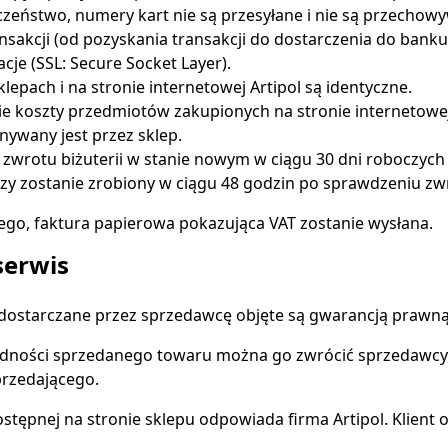
eczeństwo, numery kart nie są przesyłane i nie są przecho
nsakcji (od pozyskania transakcji do dostarczenia do ban
cje (SSL: Secure Socket Layer).
epach i na stronie internetowej Artipol są identyczne.
ie koszty przedmiotów zakupionych na stronie internetowej 
ywany jest przez sklep.
 zwrotu biżuterii w stanie nowym w ciągu 30 dni roboczych
dzy zostanie zrobiony w ciągu 48 godzin po sprawdzeniu 
ego, faktura papierowa pokazująca VAT zostanie wysłana.
serwis
dostarczane przez sprzedawcę objęte są gwarancją prawną 
ności sprzedanego towaru można go zwrócić sprzedawcy, k
przedającego.
dostępnej na stronie sklepu odpowiada firma Artipol. Klient 