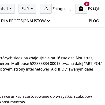
cart items
0
Koszyk

olski
EUR
Zaloguj się
DLA PROFESJONALISTÓW
BLOG
órych siedziba znajduje się na 16 rue des Alouettes,
numerem Mulhouse 522883834 00015, zwana dalej "ARTIPOL"
nictwem strony internetowej "ARTIPOL" zwanym dalej
 i warunkach zastosowanie do wszystkich zakupów
b konsumentów.