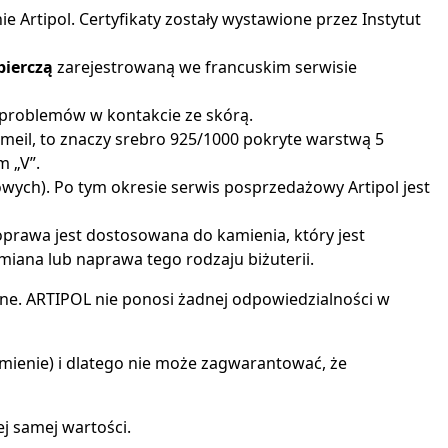
 Artipol. Certyfikaty zostały wystawione przez Instytut
bierczą
zarejestrowaną we francuskim serwisie
h problemów w kontakcie ze skórą.
meil, to znaczy srebro 925/1000 pokryte warstwą 5
 „V”.
towych). Po tym okresie serwis posprzedażowy Artipol jest
oprawa jest dostosowana do kamienia, który jest
miana lub naprawa tego rodzaju biżuterii.
tne. ARTIPOL nie ponosi żadnej odpowiedzialności w
amienie) i dlatego nie może zagwarantować, że
ej samej wartości.