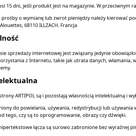
i 15 dni, jeśli produkt jest na magazynie. W przeciwnym r
 prośby o wymianę lub zwrot pieniędzy należy kierować poc
Alouettes, 68110 ILLZACH. Francja
lność
sie sprzedaży internetowej jest związany jedynie obowiązk
rzystania z Internetu, takie jak utrata danych, włamania, 
lemy.
elektualna
trony ARTIPOL są i pozostają własnością intelektualną i w
żniony do powielania, używania, redystrybucji lub używania
 od tego, czy są to oprogramowanie, obrazy czy dźwięki.
 hipertekstowe łącza są surowo zabronione bez wyraźnej p