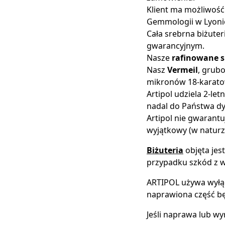
Klient ma możliwość 
Gemmologii w Lyoni
Cała srebrna biżuter
gwarancyjnym.
Nasze
rafinowane s
Nasz
Vermeil
, grub
mikronów 18-karato
Artipol udziela 2-le
nadal do Państwa dy
Artipol nie gwarant
wyjątkowy (w naturz
Biżuteria
objęta jes
przypadku szkód z wi
ARTIPOL używa wyłą
naprawiona część bę
Jeśli naprawa lub wy