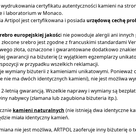
wydrukowania certyfikatu autentyczności kamieni na stronie
e i laboratorium w Monaco.
ia Artipol jest certyfikowana i posiada
urzędową cechę pro
rebro europejskiej jakośc
i nie powoduje alergii ani innyc
o złocone srebro jest zgodne z francuskimi standardami Ver
wego złota, oznaczone i gwarantowane dodatkowo znakiem
tniej gwarancji na biżuterię (z wyjątkiem egzemplarzy unika
spozycji w przypadku wszelkich reklamacji.
uje wymiany biżuterii z kamieniami unikatowymi. Ponieważ 
e nie ma dwóch identycznych kamieni), nie jest możliwa wy
t 2-letnią gwarancją. Wszelkie naprawy i wymiany są bezpła
ny nabywcy (złamana lub zagubiona biżuteria itp.).
cznie
kamieni naturalnych
(nie istnieją dwa identyczne k
dzie miała identyczny kamień.
miana nie jest możliwa, ARTPOL zaoferuje inny biżuterię o t