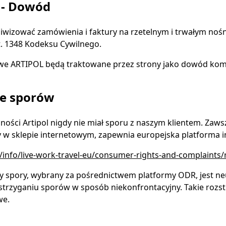
 - Dowód
iwizować zamówienia i faktury na rzetelnym i trwałym noś
. 1348 Kodeksu Cywilnego.
e ARTIPOL będą traktowane przez strony jako dowód komuni
ie sporów
alności Artipol nigdy nie miał sporu z naszym klientem. Zaw
 w sklepie internetowym, zapewnia europejska platforma 
u/info/live-work-travel-eu/consumer-rights-and-complaints
y spory, wybrany za pośrednictwem platformy ODR, jest ne
rzyganiu sporów w sposób niekonfrontacyjny. Takie rozstrz
we.