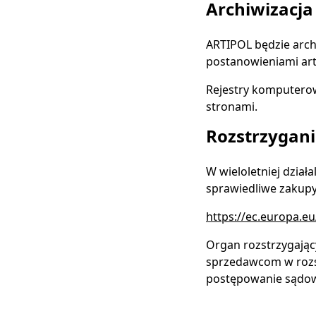
Archiwizacja
ARTIPOL będzie arch
postanowieniami art
Rejestry komputerow
stronami.
Rozstrzygan
W wieloletniej dział
sprawiedliwe zakupy
https://ec.europa.e
Organ rozstrzygając
sprzedawcom w rozst
postępowanie sądo