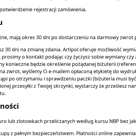
potwierdzenie rejestracji zamówienia.
u
atne, mają okres 30 dni po dostarczeniu na darmowy zwrot
z 30 dni na zmianę zdania. Artipol oferuje możliwość wymi
, prosimy o kontakt podając czy życzysz sobie wymiany czy 
konieczne będzie określenie pożądanej biżuterii (referencja
ę na zwrot, wyślemy Ci e-mailem opłaconą etykietę do wydruk
ąpi po otrzymaniu i sprawdzeniu paczki (biżuteria musi by
nej przesyłki z Twojej skrzynki, wystarczy że prześlesz nam
tu.
ności
euro lub zlotowkach przeliczanych wedlug kursu NBP bez jak
kupy z pełnym bezpieczeństwem. Płatności online zapewnia