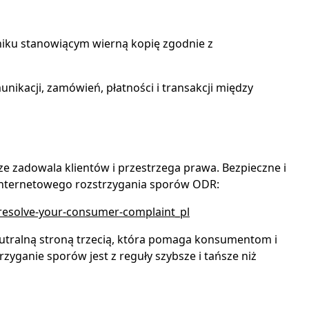
niku stanowiącym wierną kopię zgodnie z
kacji, zamówień, płatności i transakcji między
sze zadowala klientów i przestrzega prawa. Bezpieczne i
internetowego rozstrzygania sporów ODR:
/resolve-your-consumer-complaint_pl
utralną stroną trzecią, która pomaga konsumentom i
yganie sporów jest z reguły szybsze i tańsze niż