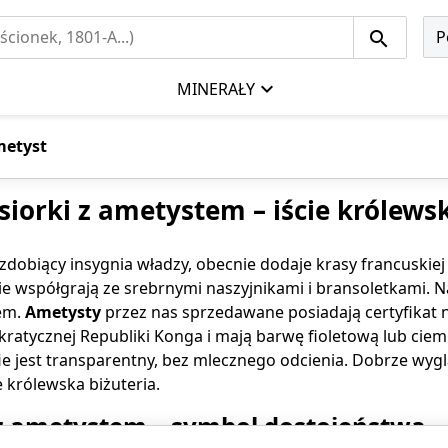
P
MINERAŁY
metyst
siorki z ametystem – iście królews
 zdobiący insygnia władzy, obecnie dodaje krasy francuskie
e współgrają ze srebrnymi naszyjnikami i bransoletkami. N
iem.
Ametysty
przez nas sprzedawane posiadają certyfikat n
atycznej Republiki Konga i mają barwę fioletową lub cie
ie jest transparentny, bez mlecznego odcienia. Dobrze wy
e królewska biżuteria.
z ametystem – symbol dostojeństwa