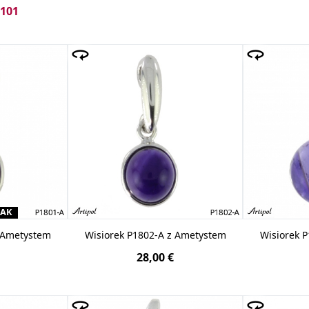
 101
bolikę
ametystu
.
Srebrny wisiorek
,
wisior
czy
zawieszka
brny wisiorek z ametystem
stanowi idealny pomysł na pre
o 925, podbite imiennikiem gwarantującym jego jakość, spra
RAK
z Ametystem
Wisiorek P1802-A z Ametystem
Wisiorek 
28,00 €