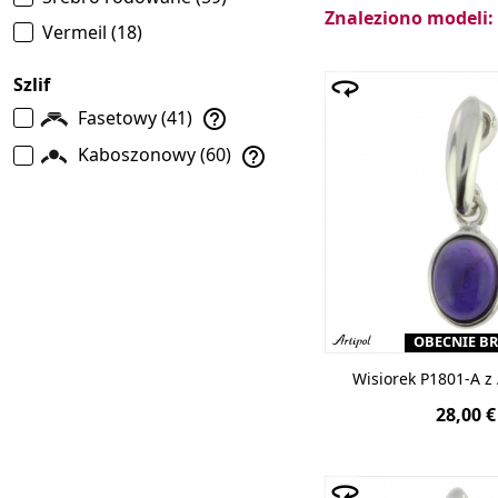
Znaleziono modeli:
Warto poznać sym
Vermeil
(18)
dostojeństwa.
Sre
Szlif
Europejskie srebr
Fasetowy
(41)
Kaboszonowy
(60)
OBECNIE B
Wisiorek P1801-A 
28,00 €