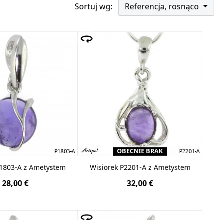
Sortuj wg:
Referencja, rosnąco
z tym półszlachetnym kamieniem są synonimem
zent. To koncepcja pozostająca zawsze w modzie.
wia, że biżuteria pasuje do każdej osoby.
OBECNIE BRAK
P1803-A z Ametystem
Wisiorek P2201-A z Ametystem
28,00 €
32,00 €