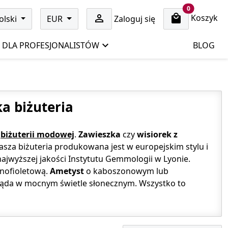
cart items
0
Koszyk

olski
EUR
Zaloguj się
DLA PROFESJONALISTÓW
BLOG
ka biżuteria
j
biżuterii modowej
.
Zawieszka
czy
wisiorek z
asza biżuteria produkowana jest w europejskim stylu i
ajwyższej jakości Instytutu Gemmologii w Lyonie.
mnofioletową.
Ametyst
o kaboszonowym lub
gląda w mocnym świetle słonecznym. Wszystko to