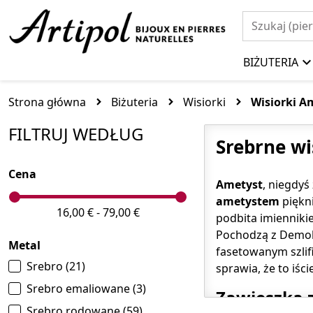
BIŻUTERIA
Strona główna
Biżuteria
Wisiorki
Wisiorki A
FILTRUJ WEDŁUG
Srebrne wi
Cena
Ametyst
, niegdyś
ametystem
piękni
16,00 € - 79,00 €
podbita imiennik
Pochodzą z Demokr
Metal
fasetowanym szlif
Srebro
(21)
sprawia, że to iści
Srebro emaliowane
(3)
Zawieszka 
Srebro rodowane
(59)