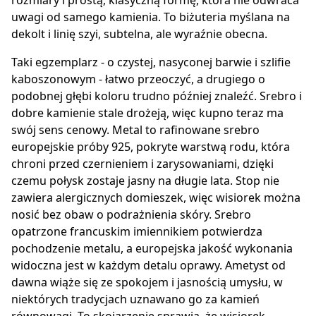
rozmiary i prostą, klasyczną formę, która nie odwraca
uwagi od samego kamienia. To biżuteria myślana na
dekolt i linię szyi, subtelna, ale wyraźnie obecna.
Taki egzemplarz - o czystej, nasyconej barwie i szlifie
kaboszonowym - łatwo przeoczyć, a drugiego o
podobnej głębi koloru trudno później znaleźć. Srebro i
dobre kamienie stale drożeją, więc kupno teraz ma
swój sens cenowy. Metal to rafinowane srebro
europejskie próby 925, pokryte warstwą rodu, która
chroni przed czernieniem i zarysowaniami, dzięki
czemu połysk zostaje jasny na długie lata. Stop nie
zawiera alergicznych domieszek, więc wisiorek można
nosić bez obaw o podrażnienia skóry. Srebro
opatrzone francuskim imiennikiem potwierdza
pochodzenie metalu, a europejska jakość wykonania
widoczna jest w każdym detalu oprawy. Ametyst od
dawna wiąże się ze spokojem i jasnością umysłu, w
niektórych tradycjach uznawano go za kamień