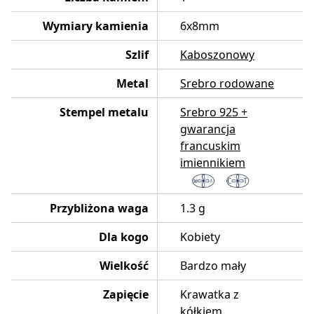
Wymiary kamienia
6x8mm
Szlif
Kaboszonowy
Metal
Srebro rodowane
Stempel metalu
Srebro 925 +
gwarancja
francuskim
imiennikiem
Przybliżona waga
1.3 g
Dla kogo
Kobiety
Wielkość
Bardzo mały
Zapięcie
Krawatka z
kółkiem