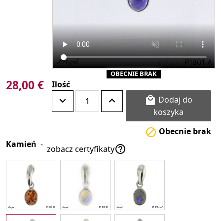
OBECNIE BRAK
28,00 €
Ilość
Dodaj do

koszyka
Obecnie brak

Kamień
-

zobacz certyfikaty