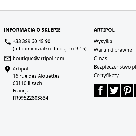
INFORMACJA O SKLEPIE
ARTIPOL
+33 389 60 45 90
Wysyłka
(od poniedziałku do piątku 9-16)
Warunki prawne
boutique@artipol.com
O nas
Bezpieczeństwo pł
Artipol
Certyfikaty
16 rue des Alouettes
68110 Illzach
Facebook
Twitte
P
Francja
FR09522883834