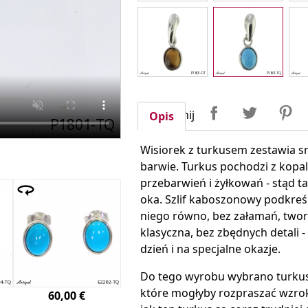
Udostępnij
Tweetuj
P
Udostępnij
Opis
Wisiorek z turkusem zestawia s
barwie. Turkus pochodzi z kopal
przebarwień i żyłkowań - stąd t
oka. Szlif kaboszonowy podkreś
niego równo, bez załamań, tworz
klasyczna, bez zbędnych detali -
dzień i na specjalne okazje.
Do tego wyrobu wybrano turkus 
które mogłyby rozpraszać wzrok.
60,00 €