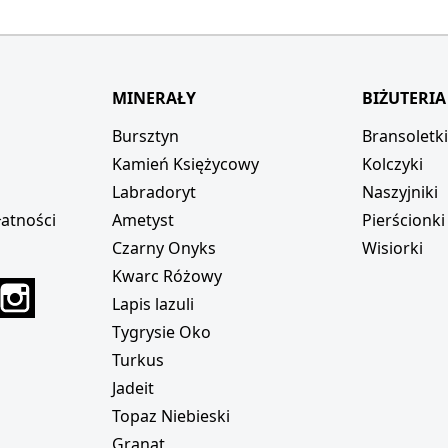
MINERAŁY
BIŻUTERIA
Bursztyn
Bransoletk
Kamień Księżycowy
Kolczyki
Labradoryt
Naszyjniki
atności
Ametyst
Pierścionki
Czarny Onyks
Wisiorki
Kwarc Różowy
r
interest
Instagram
Lapis lazuli
Tygrysie Oko
Turkus
Jadeit
Topaz Niebieski
Granat