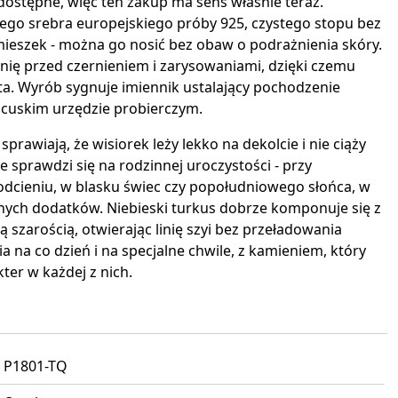
 dostępne, więc ten zakup ma sens właśnie teraz.
go srebra europejskiego próby 925, czystego stopu bez
omieszek - można go nosić bez obaw o podrażnienia skóry.
ię przed czernieniem i zarysowaniami, dzięki czemu
lata. Wyrób sygnuje imiennik ustalający pochodzenie
ncuskim urzędzie probierczym.
sprawiają, że wisiorek leży lekko na dekolcie i nie ciąży
e sprawdzi się na rodzinnej uroczystości - przy
odcieniu, w blasku świec czy popołudniowego słońca, w
nych dodatków. Niebieski turkus dobrze komponuje się z
 szarością, otwierając linię szyi bez przeładowania
nia na co dzień i na specjalne chwile, z kamieniem, który
er w każdej z nich.
P1801-TQ