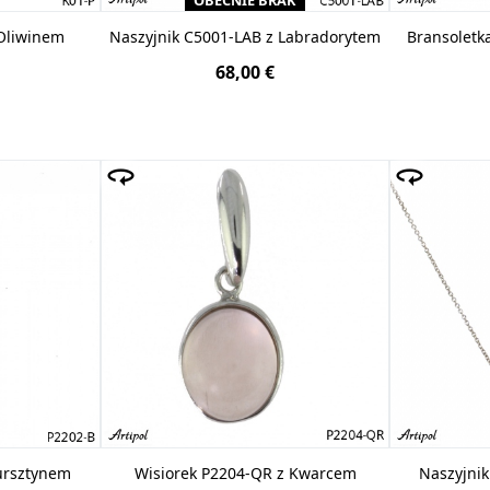
OBECNIE BRAK
 Oliwinem
Naszyjnik C5001-LAB z Labradorytem
Bransoletk
68,00 €
ursztynem
Wisiorek P2204-QR z Kwarcem
Naszyjni