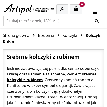
cart items
0


Strona główna
Biżuteria
Kolczyki
Kolczyki
Rubin
Srebrne kolczyki z rubinem
Jeśli nie zadowalają Cię półśrodki, cenisz sobie szyk
i klasę oraz kamienie szlachetne, wybierz
srebrne
kolczyki z rubinem
. Czerwony kamień rodem z
Kenii to od wieków symbol elegancji. Zawierające
czerwony rubin kolczyki będą doskonałym
uzupełnieniem każdej kreacji wieczorowej. Dobrej
jakości kamień, nieskażony obróbkami, takimi jak