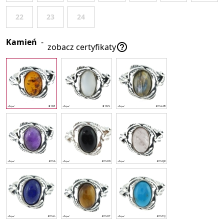
22
23
24
Kamień
-

zobacz certyfikaty