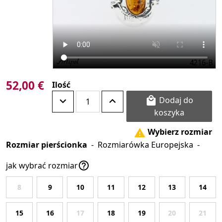
52,00 €
Ilość
Dodaj do

koszyka
Wybierz rozmiar

Rozmiar pierścionka
-
Rozmiarówka Europejska
-

jak wybrać rozmiar
8
9
10
11
12
13
14
15
16
17
18
19
20
21