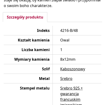
staje się okazją, by kamień złapał światło i przypomniał
o swoim boho charakterze.
Szczegóły produktu
Indeks
4216-B/48
Kształt kamienia
Owal
Liczba kamieni
1
Wymiary kamienia
8x12mm
Szlif
Kaboszonowy
Metal
Srebro
Stempel metalu
Srebro 925 +
gwarancja
francuskim