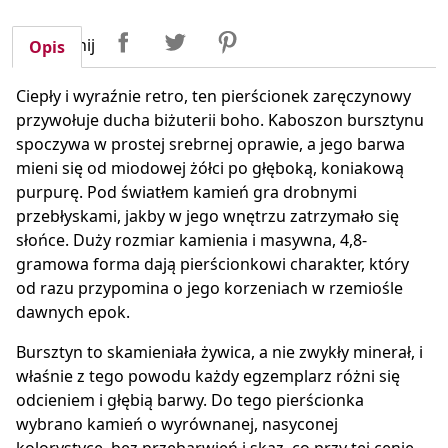
Udostępnij
Tweetuj
Pinterest
Udostępnij
Opis
Ciepły i wyraźnie retro, ten pierścionek zaręczynowy
przywołuje ducha biżuterii boho. Kaboszon bursztynu
spoczywa w prostej srebrnej oprawie, a jego barwa
mieni się od miodowej żółci po głęboką, koniakową
purpurę. Pod światłem kamień gra drobnymi
przebłyskami, jakby w jego wnętrzu zatrzymało się
słońce. Duży rozmiar kamienia i masywna, 4,8-
gramowa forma dają pierścionkowi charakter, który
od razu przypomina o jego korzeniach w rzemiośle
dawnych epok.
Bursztyn to skamieniała żywica, a nie zwykły minerał, i
właśnie z tego powodu każdy egzemplarz różni się
odcieniem i głębią barwy. Do tego pierścionka
wybrano kamień o wyrównanej, nasyconej