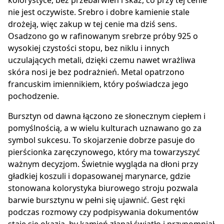
kolorystyce, bez przebarwień i skaz, co przy tej cenie
nie jest oczywiste. Srebro i dobre kamienie stale
drożeją, więc zakup w tej cenie ma dziś sens.
Osadzono go w rafinowanym srebrze próby 925 o
wysokiej czystości stopu, bez niklu i innych
uczulających metali, dzięki czemu nawet wrażliwa
skóra nosi je bez podrażnień. Metal opatrzono
francuskim imiennikiem, który poświadcza jego
pochodzenie.
Bursztyn od dawna łączono ze słonecznym ciepłem i
pomyślnością, a w wielu kulturach uznawano go za
symbol sukcesu. To skojarzenie dobrze pasuje do
pierścionka zaręczynowego, który ma towarzyszyć
ważnym decyzjom. Świetnie wygląda na dłoni przy
gładkiej koszuli i dopasowanej marynarce, gdzie
stonowana kolorystyka biurowego stroju pozwala
barwie bursztynu w pełni się ujawnić. Gest ręki
podczas rozmowy czy podpisywania dokumentów