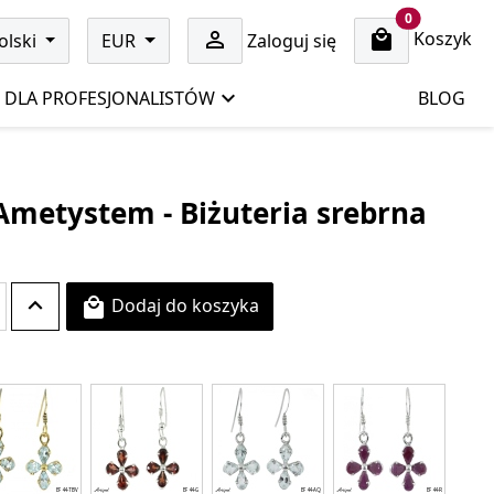
cart items
0
Koszyk

olski
EUR
Zaloguj się
DLA PROFESJONALISTÓW
BLOG
 Ametystem - Biżuteria srebrna
Dodaj do koszyka
