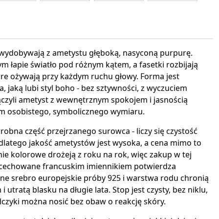
interest
 wydobywają z ametystu głęboką, nasyconą purpurę.
ym łapie światło pod różnym kątem, a fasetki rozbijają
óre ożywają przy każdym ruchu głowy. Forma jest
, jaką lubi styl boho - bez sztywności, z wyczuciem
ączyli ametyst z wewnętrznym spokojem i jasnością
om osobistego, symbolicznego wymiaru.
robna część przejrzanego surowca - liczy się czystość
 dlatego jakość ametystów jest wysoka, a cena mimo to
ie kolorowe drożeją z roku na rok, więc zakup w tej
 ocechowane francuskim imiennikiem potwierdza
ne srebro europejskie próby 925 i warstwa rodu chronią
utratą blasku na długie lata. Stop jest czysty, bez niklu,
olczyki można nosić bez obaw o reakcję skóry.