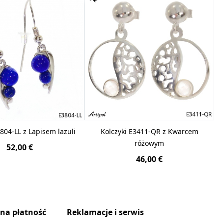
804-LL z Lapisem lazuli
Kolczyki E3411-QR z Kwarcem
różowym
52,00 €
46,00 €
zna płatność
Reklamacje i serwis