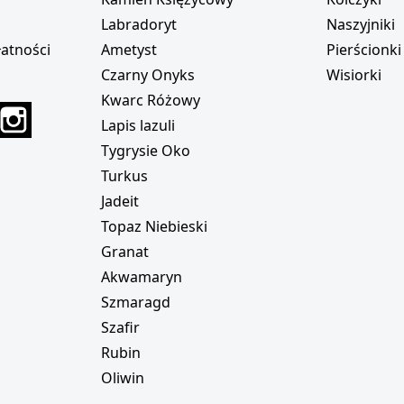
Labradoryt
Naszyjniki
atności
Ametyst
Pierścionki
Czarny Onyks
Wisiorki
Kwarc Różowy
r
interest
Instagram
Lapis lazuli
Tygrysie Oko
Turkus
Jadeit
Topaz Niebieski
Granat
Akwamaryn
Szmaragd
Szafir
Rubin
Oliwin