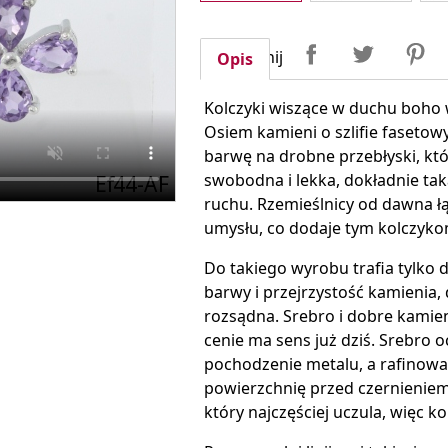
Udostępnij
Tweetuj
P
Udostępnij
Opis
Kolczyki wiszące w duchu boho
Osiem kamieni o szlifie fasetow
barwę na drobne przebłyski, kt
swobodna i lekka, dokładnie taka
ruchu. Rzemieślnicy od dawna ł
umysłu, co dodaje tym kolczyk
Do takiego wyrobu trafia tylko d
barwy i przejrzystość kamienia,
rozsądna. Srebro i dobre kamien
cenie ma sens już dziś. Srebro
pochodzenie metalu, a rafinowa
powierzchnię przed czernieniem i 
który najczęściej uczula, więc k