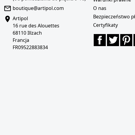
boutique@artipol.com
O nas
Bezpieczeństwo pł
Artipol
Certyfikaty
16 rue des Alouettes
68110 Illzach
Facebook
Twitte
P
Francja
FR09522883834