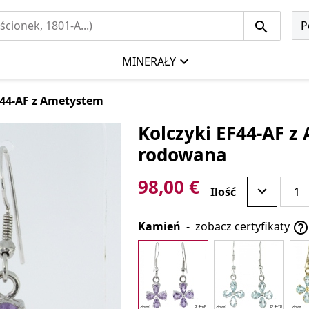
P
MINERAŁY
F44-AF z Ametystem
Kolczyki EF44-AF z
rodowana
98,00 €
Ilość
Kamień
-
zobacz certyfikaty
