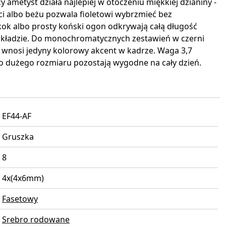
ący ametyst działa najlepiej w otoczeniu miękkiej dzianiny -
ci albo beżu pozwala fioletowi wybrzmieć bez
kok albo prosty koński ogon odkrywają całą długość
 się kładzie. Do monochromatycznych zestawień w czerni
t wnosi jedyny kolorowy akcent w kadrze. Waga 3,7
o dużego rozmiaru pozostają wygodne na cały dzień.
EF44-AF
Gruszka
8
4x(4x6mm)
Fasetowy
Srebro rodowane