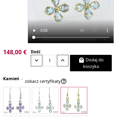
148,00 €
Ilość
Dodaj do

koszyka
Kamień
-

zobacz certyfikaty