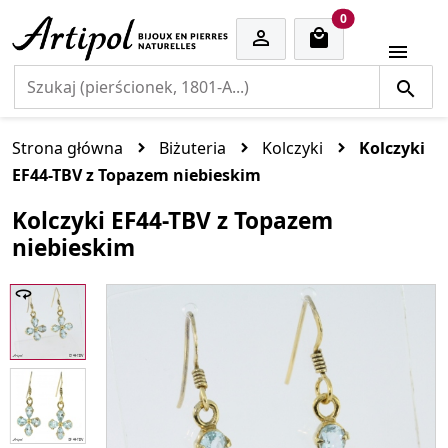
cart items
0


Strona główna
Biżuteria
Kolczyki
Kolczyki
EF44-TBV z Topazem niebieskim
Kolczyki EF44-TBV z Topazem
niebieskim