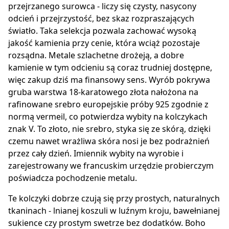
przejrzanego surowca - liczy się czysty, nasycony
odcień i przejrzystość, bez skaz rozpraszających
światło. Taka selekcja pozwala zachować wysoką
jakość kamienia przy cenie, która wciąż pozostaje
rozsądna. Metale szlachetne drożeją, a dobre
kamienie w tym odcieniu są coraz trudniej dostępne,
więc zakup dziś ma finansowy sens. Wyrób pokrywa
gruba warstwa 18-karatowego złota nałożona na
rafinowane srebro europejskie próby 925 zgodnie z
normą vermeil, co potwierdza wybity na kolczykach
znak V. To złoto, nie srebro, styka się ze skórą, dzięki
czemu nawet wrażliwa skóra nosi je bez podrażnień
przez cały dzień. Imiennik wybity na wyrobie i
zarejestrowany we francuskim urzędzie probierczym
poświadcza pochodzenie metalu.
Te kolczyki dobrze czują się przy prostych, naturalnych
tkaninach - lnianej koszuli w luźnym kroju, bawełnianej
sukience czy prostym swetrze bez dodatków. Boho