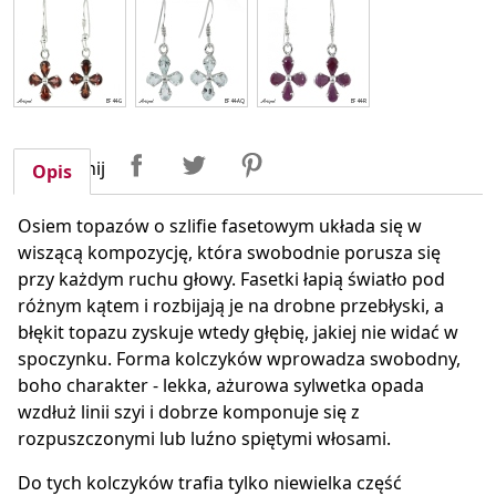
Udostępnij
Tweetuj
Pinterest
Udostępnij
Opis
Osiem topazów o szlifie fasetowym układa się w
wiszącą kompozycję, która swobodnie porusza się
przy każdym ruchu głowy. Fasetki łapią światło pod
różnym kątem i rozbijają je na drobne przebłyski, a
błękit topazu zyskuje wtedy głębię, jakiej nie widać w
spoczynku. Forma kolczyków wprowadza swobodny,
boho charakter - lekka, ażurowa sylwetka opada
wzdłuż linii szyi i dobrze komponuje się z
rozpuszczonymi lub luźno spiętymi włosami.
Do tych kolczyków trafia tylko niewielka część