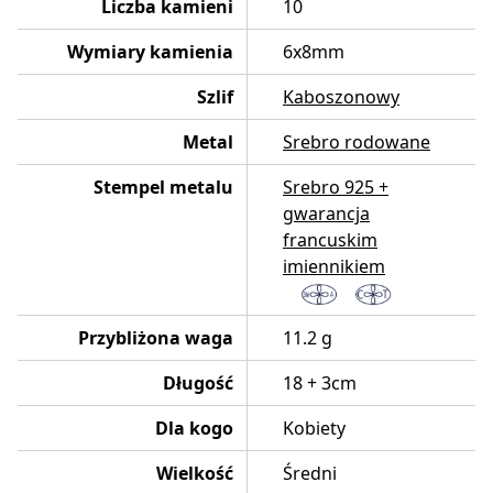
Liczba kamieni
10
Wymiary kamienia
6x8mm
Szlif
Kaboszonowy
Metal
Srebro rodowane
Stempel metalu
Srebro 925 +
gwarancja
francuskim
imiennikiem
Przybliżona waga
11.2 g
Długość
18 + 3cm
Dla kogo
Kobiety
Wielkość
Średni