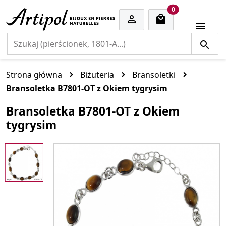
cart items
0


Strona główna
Biżuteria
Bransoletki
Bransoletka B7801-OT z Okiem tygrysim
Bransoletka B7801-OT z Okiem
tygrysim