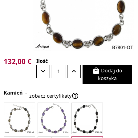
132,00 €
Ilość
Dodaj do

koszyka
Kamień
-

zobacz certyfikaty