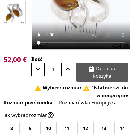
52,00 €
Ilość
Dodaj do

koszyka
Wybierz rozmiar
Ostatnie sztuki


w magazynie
Rozmiar pierścionka
-
Rozmiarówka Europejska
-

jak wybrać rozmiar
8
9
10
11
12
13
14