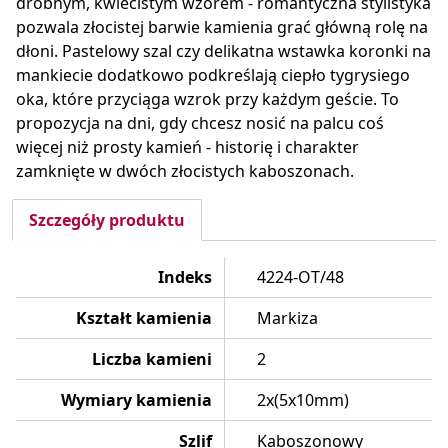
drobnym, kwiecistym wzorem - romantyczna stylistyka
pozwala złocistej barwie kamienia grać główną rolę na
dłoni. Pastelowy szal czy delikatna wstawka koronki na
mankiecie dodatkowo podkreślają ciepło tygrysiego
oka, które przyciąga wzrok przy każdym geście. To
propozycja na dni, gdy chcesz nosić na palcu coś
więcej niż prosty kamień - historię i charakter
zamknięte w dwóch złocistych kaboszonach.
Szczegóły produktu
Indeks
4224-OT/48
Kształt kamienia
Markiza
Liczba kamieni
2
Wymiary kamienia
2x(5x10mm)
Szlif
Kaboszonowy