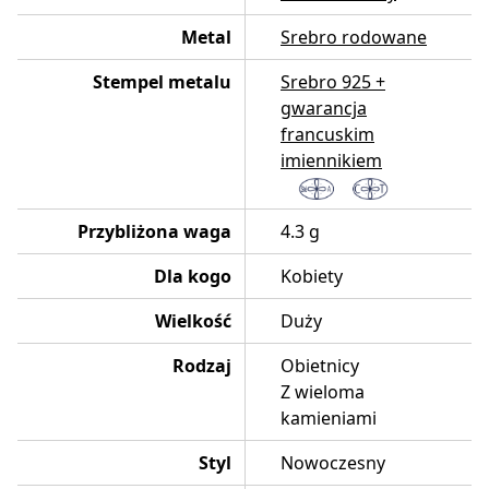
Metal
Srebro rodowane
Stempel metalu
Srebro 925 +
gwarancja
francuskim
imiennikiem
Przybliżona waga
4.3 g
Dla kogo
Kobiety
Wielkość
Duży
Rodzaj
Obietnicy
Z wieloma
kamieniami
Styl
Nowoczesny