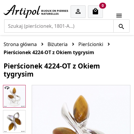
cart items
0


Strona główna
Biżuteria
Pierścionki
Pierścionek 4224-OT z Okiem tygrysim
Pierścionek 4224-OT z Okiem
tygrysim