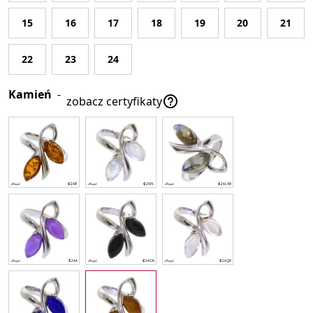
15
16
17
18
19
20
21
22
23
24
Kamień
-

zobacz certyfikaty