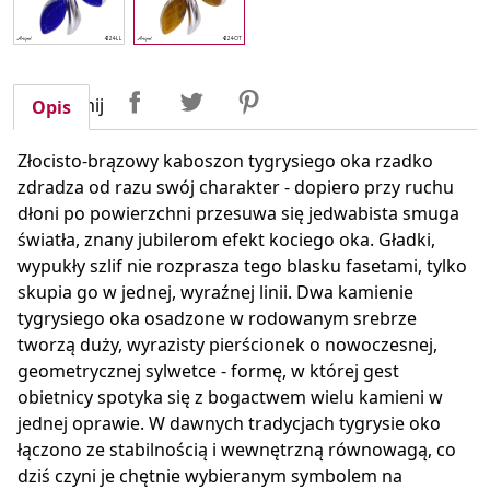
Udostępnij
Tweetuj
Pinterest
Udostępnij
Opis
Złocisto-brązowy kaboszon tygrysiego oka rzadko
zdradza od razu swój charakter - dopiero przy ruchu
dłoni po powierzchni przesuwa się jedwabista smuga
światła, znany jubilerom efekt kociego oka. Gładki,
wypukły szlif nie rozprasza tego blasku fasetami, tylko
skupia go w jednej, wyraźnej linii. Dwa kamienie
tygrysiego oka osadzone w rodowanym srebrze
tworzą duży, wyrazisty pierścionek o nowoczesnej,
geometrycznej sylwetce - formę, w której gest
obietnicy spotyka się z bogactwem wielu kamieni w
jednej oprawie. W dawnych tradycjach tygrysie oko
łączono ze stabilnością i wewnętrzną równowagą, co
dziś czyni je chętnie wybieranym symbolem na