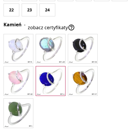
22
23
24
Kamień
-

zobacz certyfikaty