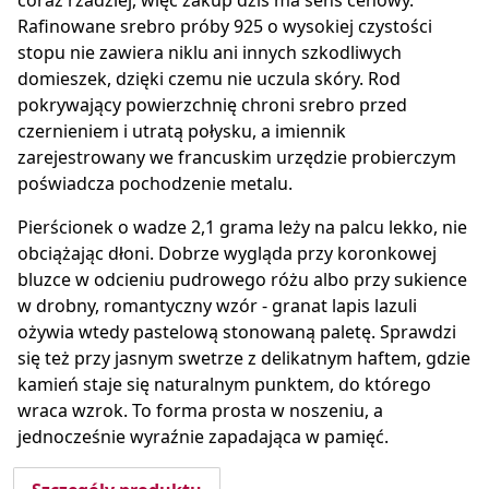
coraz rzadziej, więc zakup dziś ma sens cenowy.
Rafinowane srebro próby 925 o wysokiej czystości
stopu nie zawiera niklu ani innych szkodliwych
domieszek, dzięki czemu nie uczula skóry. Rod
pokrywający powierzchnię chroni srebro przed
czernieniem i utratą połysku, a imiennik
zarejestrowany we francuskim urzędzie probierczym
poświadcza pochodzenie metalu.
Pierścionek o wadze 2,1 grama leży na palcu lekko, nie
obciążając dłoni. Dobrze wygląda przy koronkowej
bluzce w odcieniu pudrowego różu albo przy sukience
w drobny, romantyczny wzór - granat lapis lazuli
ożywia wtedy pastelową stonowaną paletę. Sprawdzi
się też przy jasnym swetrze z delikatnym haftem, gdzie
kamień staje się naturalnym punktem, do którego
wraca wzrok. To forma prosta w noszeniu, a
jednocześnie wyraźnie zapadająca w pamięć.