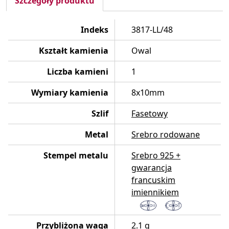
Szczegóły produktu
Indeks
3817-LL/48
Kształt kamienia
Owal
Liczba kamieni
1
Wymiary kamienia
8x10mm
Szlif
Fasetowy
Metal
Srebro rodowane
Stempel metalu
Srebro 925 +
gwarancja
francuskim
imiennikiem
Przybliżona waga
2.1 g