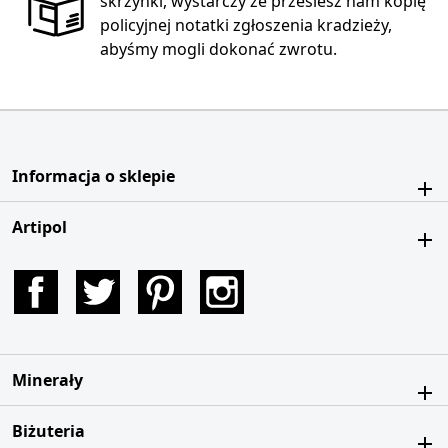
skrzynki, wystarczy że prześlesz nam kopię
policyjnej notatki zgłoszenia kradzieży,
abyśmy mogli dokonać zwrotu.
Informacja o sklepie
Artipol
Facebook
Twitter
Pinterest
Instagram
Minerały
Biżuteria