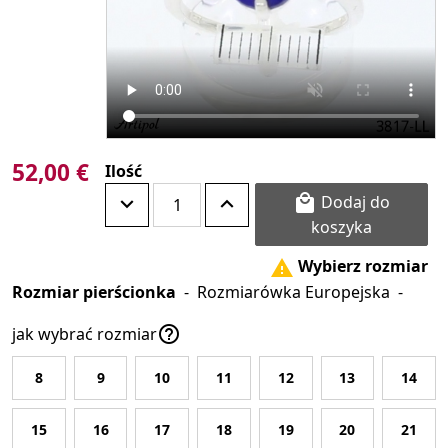
52,00 €
Ilość
Dodaj do

koszyka
Wybierz rozmiar

Rozmiar pierścionka
-
Rozmiarówka Europejska
-

jak wybrać rozmiar
8
9
10
11
12
13
14
15
16
17
18
19
20
21