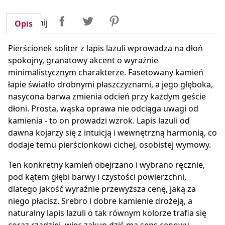
Udostępnij
Tweetuj
Pinterest
Udostępnij
Opis
Pierścionek soliter z lapis lazuli wprowadza na dłoń
spokojny, granatowy akcent o wyraźnie
minimalistycznym charakterze. Fasetowany kamień
łapie światło drobnymi płaszczyznami, a jego głęboka,
nasycona barwa zmienia odcień przy każdym geście
dłoni. Prosta, wąska oprawa nie odciąga uwagi od
kamienia - to on prowadzi wzrok. Lapis lazuli od
dawna kojarzy się z intuicją i wewnętrzną harmonią, co
dodaje temu pierścionkowi cichej, osobistej wymowy.
Ten konkretny kamień obejrzano i wybrano ręcznie,
pod kątem głębi barwy i czystości powierzchni,
dlatego jakość wyraźnie przewyższa cenę, jaką za
niego płacisz. Srebro i dobre kamienie drożeją, a
naturalny lapis lazuli o tak równym kolorze trafia się