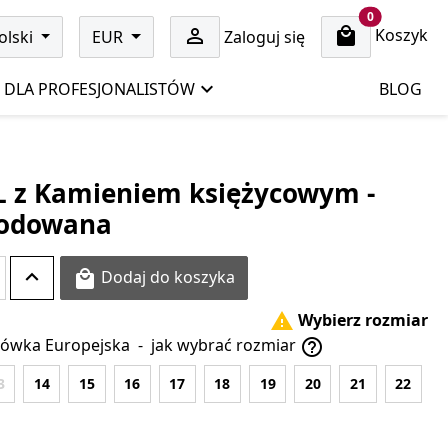
cart items
0
Koszyk

olski
EUR
Zaloguj się
DLA PROFESJONALISTÓW
BLOG
PL z Kamieniem księżycowym -
 rodowana
Dodaj do koszyka

Wybierz rozmiar

ówka Europejska
-
jak wybrać rozmiar

3
14
15
16
17
18
19
20
21
22