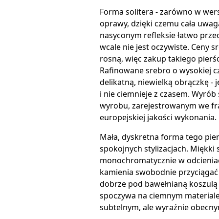
Forma solitera - zarówno w wersj
oprawy, dzięki czemu cała uwaga
nasyconym refleksie łatwo prze
wcale nie jest oczywiste. Ceny 
rosną, więc zakup takiego pierś
Rafinowane srebro o wysokiej cz
delikatną, niewielką obrączkę -
i nie ciemnieje z czasem. Wyró
wyrobu, zarejestrowanym we fr
europejskiej jakości wykonania.
Mała, dyskretna forma tego pierś
spokojnych stylizacjach. Miękki 
monochromatycznie w odcieniach
kamienia swobodnie przyciągać 
dobrze pod bawełnianą koszulą p
spoczywa na ciemnym materiale 
subtelnym, ale wyraźnie obecnym