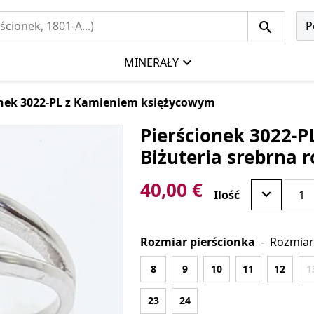
P
MINERAŁY
onek 3022-PL z Kamieniem księżycowym
Pierścionek 3022-
Biżuteria srebrna
40,00 €
Ilość
Rozmiar pierścionka
-
Rozmiar
8
9
10
11
12
1
23
24