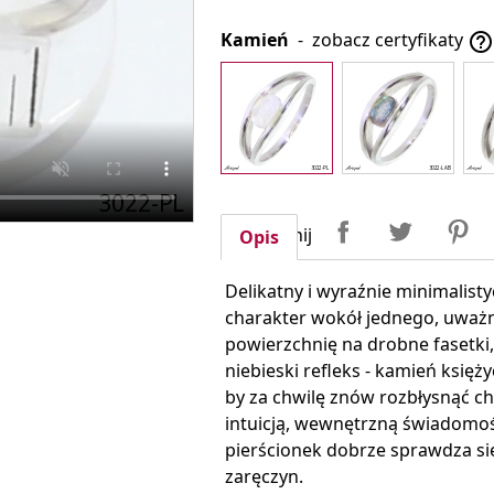
Kamień
-
zobacz certyfikaty

Udostępnij
Tweetuj
P
Udostępnij
Opis
Delikatny i wyraźnie minimalis
charakter wokół jednego, uważni
powierzchnię na drobne fasetki
niebieski refleks - kamień księż
by za chwilę znów rozbłysnąć chł
intuicją, wewnętrzną świadomośc
pierścionek dobrze sprawdza się
zaręczyn.