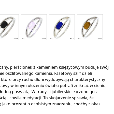
interest
tyczny, pierścionek z kamieniem księżycowym buduje swój
e oszlifowanego kamienia. Fasetowy szlif dzieli
, które przy ruchu dłoni wydobywają charakterystyczny
ycowy w innym ułożeniu światła potrafi zniknąć w cieniu,
odną poświatą. W tradycji jubilerskiej łączono go z
ią i chwilą medytacji. To skojarzenie sprawia, że
 jako prezent o osobistym znaczeniu, choćby z okazji