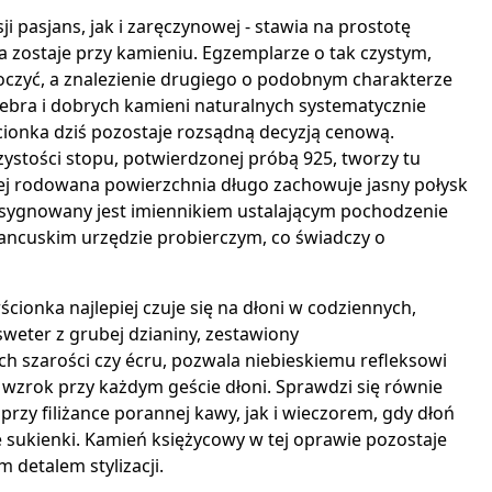
i pasjans, jak i zaręczynowej - stawia na prostotę
 zostaje przy kamieniu. Egzemplarze o tak czystym,
oczyć, a znalezienie drugiego o podobnym charakterze
srebra i dobrych kamieni naturalnych systematycznie
cionka dziś pozostaje rozsądną decyzją cenową.
ystości stopu, potwierdzonej próbą 925, tworzy tu
 jej rodowana powierzchnia długo zachowuje jasny połysk
b sygnowany jest imiennikiem ustalającym pochodzenie
ancuskim urzędzie probierczym, co świadczy o
cionka najlepiej czuje się na dłoni w codziennych,
sweter z grubej dzianiny, zestawiony
 szarości czy écru, pozwala niebieskiemu refleksowi
wzrok przy każdym geście dłoni. Sprawdzi się równie
rzy filiżance porannej kawy, jak i wieczorem, gdy dłoń
sukienki. Kamień księżycowy w tej oprawie pozostaje
 detalem stylizacji.