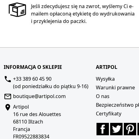
Jeśli zdecydujesz się na zwrot, wyślemy Ci e-
mailem opłaconą etykietę do wydrukowania
i przyklejenia do paczki.
INFORMACJA O SKLEPIE
ARTIPOL
+33 389 60 45 90
Wysyłka
(od poniedziałku do piątku 9-16)
Warunki prawne
boutique@artipol.com
O nas
Bezpieczeństwo pł
Artipol
Certyfikaty
16 rue des Alouettes
68110 Illzach
Facebook
Twitte
P
Francja
FR09522883834