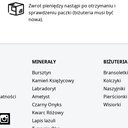
Zwrot pieniędzy nastąpi po otrzymaniu i
sprawdzeniu paczki (biżuteria musi być
nowa).
MINERAŁY
BIŻUTERIA
Bursztyn
Bransoletk
Kamień Księżycowy
Kolczyki
Labradoryt
Naszyjniki
atności
Ametyst
Pierścionki
Czarny Onyks
Wisiorki
Kwarc Różowy
r
interest
Instagram
Lapis lazuli