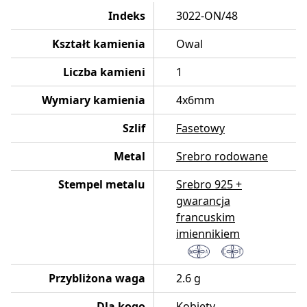
Indeks
3022-ON/48
Kształt kamienia
Owal
Liczba kamieni
1
Wymiary kamienia
4x6mm
Szlif
Fasetowy
Metal
Srebro rodowane
Stempel metalu
Srebro 925 +
gwarancja
francuskim
imiennikiem
Przybliżona waga
2.6 g
Dla kogo
Kobiety