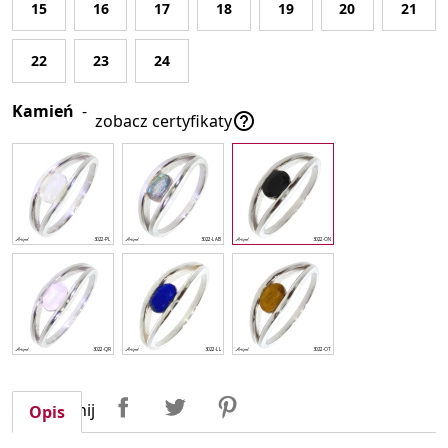
15
16
17
18
19
20
21
22
23
24
Kamień
-

zobacz certyfikaty
Udostępnij
Tweetuj
Pinterest
Udostępnij
Opis