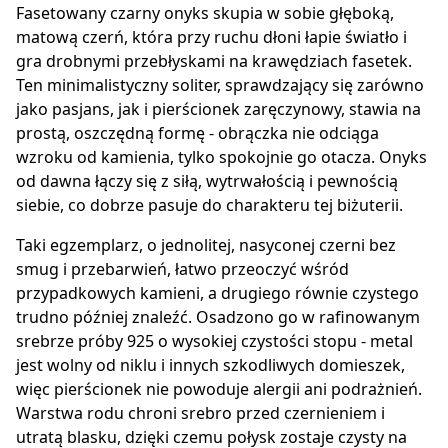
Fasetowany czarny onyks skupia w sobie głęboką,
matową czerń, która przy ruchu dłoni łapie światło i
gra drobnymi przebłyskami na krawędziach fasetek.
Ten minimalistyczny soliter, sprawdzający się zarówno
jako pasjans, jak i pierścionek zaręczynowy, stawia na
prostą, oszczędną formę - obrączka nie odciąga
wzroku od kamienia, tylko spokojnie go otacza. Onyks
od dawna łączy się z siłą, wytrwałością i pewnością
siebie, co dobrze pasuje do charakteru tej biżuterii.
Taki egzemplarz, o jednolitej, nasyconej czerni bez
smug i przebarwień, łatwo przeoczyć wśród
przypadkowych kamieni, a drugiego równie czystego
trudno później znaleźć. Osadzono go w rafinowanym
srebrze próby 925 o wysokiej czystości stopu - metal
jest wolny od niklu i innych szkodliwych domieszek,
więc pierścionek nie powoduje alergii ani podrażnień.
Warstwa rodu chroni srebro przed czernieniem i
utratą blasku, dzięki czemu połysk zostaje czysty na