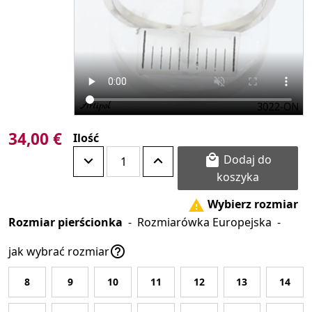
34,00 €
Ilość
Dodaj do

koszyka
Wybierz rozmiar

Rozmiar pierścionka
-
Rozmiarówka Europejska
-

jak wybrać rozmiar
8
9
10
11
12
13
14