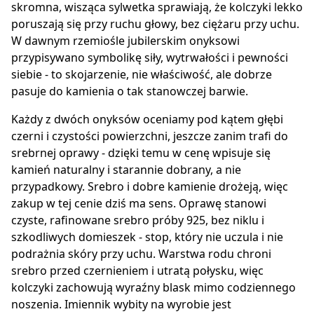
skromna, wisząca sylwetka sprawiają, że kolczyki lekko
poruszają się przy ruchu głowy, bez ciężaru przy uchu.
W dawnym rzemiośle jubilerskim onyksowi
przypisywano symbolikę siły, wytrwałości i pewności
siebie - to skojarzenie, nie właściwość, ale dobrze
pasuje do kamienia o tak stanowczej barwie.
Każdy z dwóch onyksów oceniamy pod kątem głębi
czerni i czystości powierzchni, jeszcze zanim trafi do
srebrnej oprawy - dzięki temu w cenę wpisuje się
kamień naturalny i starannie dobrany, a nie
przypadkowy. Srebro i dobre kamienie drożeją, więc
zakup w tej cenie dziś ma sens. Oprawę stanowi
czyste, rafinowane srebro próby 925, bez niklu i
szkodliwych domieszek - stop, który nie uczula i nie
podrażnia skóry przy uchu. Warstwa rodu chroni
srebro przed czernieniem i utratą połysku, więc
kolczyki zachowują wyraźny blask mimo codziennego
noszenia. Imiennik wybity na wyrobie jest