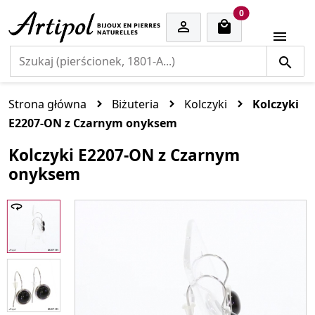
cart items
0


Strona główna
Biżuteria
Kolczyki
Kolczyki
E2207-ON z Czarnym onyksem
Kolczyki E2207-ON z Czarnym
onyksem