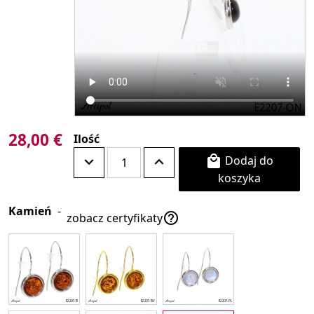
28,00 €
Ilość
Dodaj do

koszyka
Kamień
-

zobacz certyfikaty