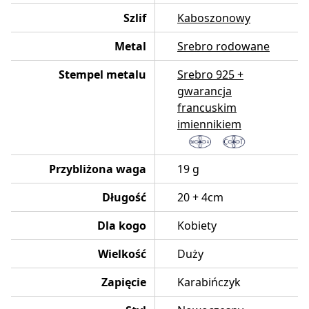
Szlif
Kaboszonowy
Metal
Srebro rodowane
Stempel metalu
Srebro 925 +
gwarancja
francuskim
imiennikiem
Przybliżona waga
19 g
Długość
20 + 4cm
Dla kogo
Kobiety
Wielkość
Duży
Zapięcie
Karabińczyk