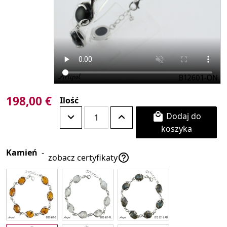
198,00 €
Ilość
Dodaj do

koszyka
Kamień
-

zobacz certyfikaty