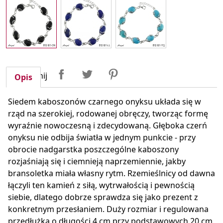
Udostępnij
Tweetuj
Pinterest
Udostępnij
Opis
Siedem kaboszonów czarnego onyksu układa się w
rząd na szerokiej, rodowanej obręczy, tworząc formę
wyraźnie nowoczesną i zdecydowaną. Głęboka czerń
onyksu nie odbija światła w jednym punkcie - przy
obrocie nadgarstka poszczególne kaboszony
rozjaśniają się i ciemnieją naprzemiennie, jakby
bransoletka miała własny rytm. Rzemieślnicy od dawna
łączyli ten kamień z siłą, wytrwałością i pewnością
siebie, dlatego dobrze sprawdza się jako prezent z
konkretnym przesłaniem. Duży rozmiar i regulowana
przedłużka o długości 4 cm przy podstawowych 20 cm