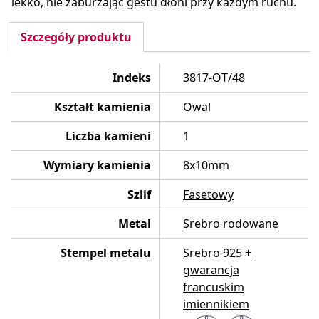
lekko, nie zaburzając gestu dłoni przy każdym ruchu.
Szczegóły produktu
Indeks
3817-OT/48
Kształt kamienia
Owal
Liczba kamieni
1
Wymiary kamienia
8x10mm
Szlif
Fasetowy
Metal
Srebro rodowane
Stempel metalu
Srebro 925 +
gwarancja
francuskim
imiennikiem