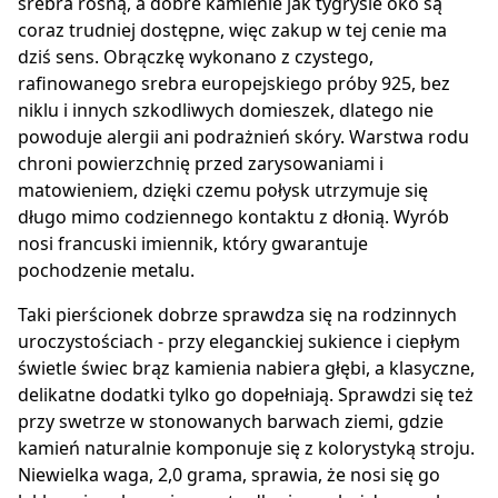
srebra rosną, a dobre kamienie jak tygrysie oko są
coraz trudniej dostępne, więc zakup w tej cenie ma
dziś sens. Obrączkę wykonano z czystego,
rafinowanego srebra europejskiego próby 925, bez
niklu i innych szkodliwych domieszek, dlatego nie
powoduje alergii ani podrażnień skóry. Warstwa rodu
chroni powierzchnię przed zarysowaniami i
matowieniem, dzięki czemu połysk utrzymuje się
długo mimo codziennego kontaktu z dłonią. Wyrób
nosi francuski imiennik, który gwarantuje
pochodzenie metalu.
Taki pierścionek dobrze sprawdza się na rodzinnych
uroczystościach - przy eleganckiej sukience i ciepłym
świetle świec brąz kamienia nabiera głębi, a klasyczne,
delikatne dodatki tylko go dopełniają. Sprawdzi się też
przy swetrze w stonowanych barwach ziemi, gdzie
kamień naturalnie komponuje się z kolorystyką stroju.
Niewielka waga, 2,0 grama, sprawia, że nosi się go