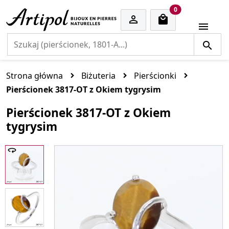
cart items
0


Strona główna
Biżuteria
Pierścionki
Pierścionek 3817-OT z Okiem tygrysim
Pierścionek 3817-OT z Okiem
tygrysim