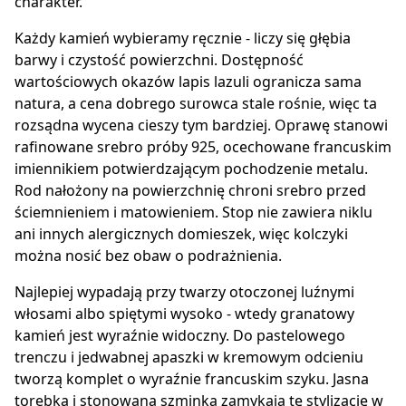
charakter.
Każdy kamień wybieramy ręcznie - liczy się głębia
barwy i czystość powierzchni. Dostępność
wartościowych okazów lapis lazuli ogranicza sama
natura, a cena dobrego surowca stale rośnie, więc ta
rozsądna wycena cieszy tym bardziej. Oprawę stanowi
rafinowane srebro próby 925, ocechowane francuskim
imiennikiem potwierdzającym pochodzenie metalu.
Rod nałożony na powierzchnię chroni srebro przed
ściemnieniem i matowieniem. Stop nie zawiera niklu
ani innych alergicznych domieszek, więc kolczyki
można nosić bez obaw o podrażnienia.
Najlepiej wypadają przy twarzy otoczonej luźnymi
włosami albo spiętymi wysoko - wtedy granatowy
kamień jest wyraźnie widoczny. Do pastelowego
trenczu i jedwabnej apaszki w kremowym odcieniu
tworzą komplet o wyraźnie francuskim szyku. Jasna
torebka i stonowana szminka zamykają tę stylizację w