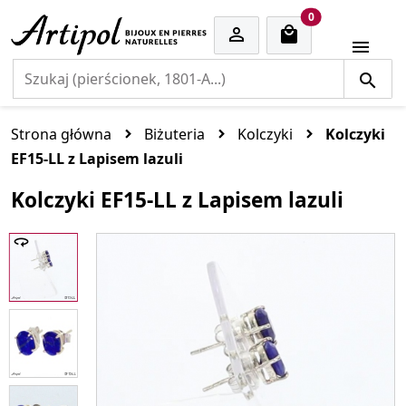
cart items
0


Strona główna
Biżuteria
Kolczyki
Kolczyki
EF15-LL z Lapisem lazuli
Kolczyki EF15-LL z Lapisem lazuli