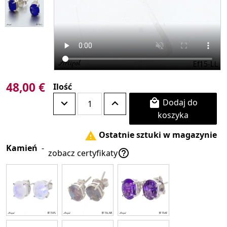
48,00 €
Ilość
Dodaj do

koszyka
Ostatnie sztuki w magazynie

Kamień
-

zobacz certyfikaty