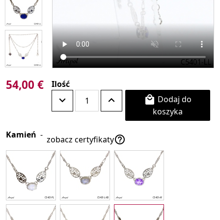
54,00 €
Ilość
Dodaj do

koszyka
Kamień
-

zobacz certyfikaty