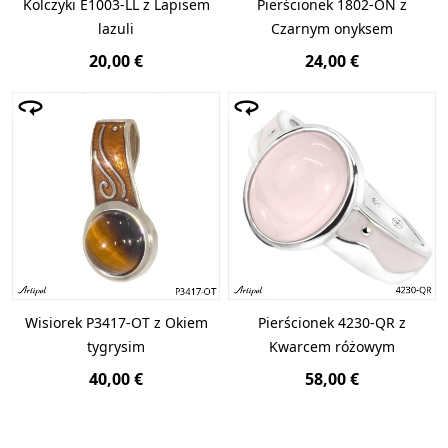
Kolczyki E1003-LL z Lapisem
Pierścionek 1802-ON z
lazuli
Czarnym onyksem
20,00 €
24,00 €
Wisiorek P3417-OT z Okiem
Pierścionek 4230-QR z
tygrysim
Kwarcem różowym
40,00 €
58,00 €