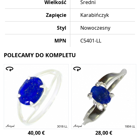
Wielkość
Średni
Zapięcie
Karabińczyk
Styl
Nowoczesny
MPN
C5401-LL
POLECAMY DO KOMPLETU
40,00 €
28,00 €