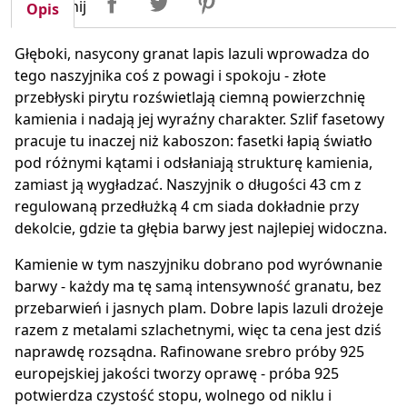
Udostępnij
Opis
Głęboki, nasycony granat lapis lazuli wprowadza do
tego naszyjnika coś z powagi i spokoju - złote
przebłyski pirytu rozświetlają ciemną powierzchnię
kamienia i nadają jej wyraźny charakter. Szlif fasetowy
pracuje tu inaczej niż kaboszon: fasetki łapią światło
pod różnymi kątami i odsłaniają strukturę kamienia,
zamiast ją wygładzać. Naszyjnik o długości 43 cm z
regulowaną przedłużką 4 cm siada dokładnie przy
dekolcie, gdzie ta głębia barwy jest najlepiej widoczna.
Kamienie w tym naszyjniku dobrano pod wyrównanie
barwy - każdy ma tę samą intensywność granatu, bez
przebarwień i jasnych plam. Dobre lapis lazuli drożeje
razem z metalami szlachetnymi, więc ta cena jest dziś
naprawdę rozsądna. Rafinowane srebro próby 925
europejskiej jakości tworzy oprawę - próba 925
potwierdza czystość stopu, wolnego od niklu i