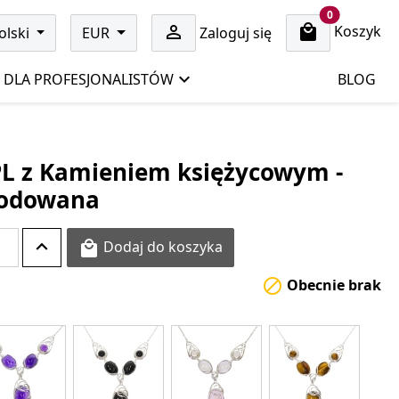
cart items
0
Koszyk

olski
EUR
Zaloguj się
DLA PROFESJONALISTÓW
BLOG
PL z Kamieniem księżycowym -
 rodowana
Dodaj do koszyka

Obecnie brak
