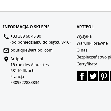
INFORMACJA O SKLEPIE
ARTIPOL
+33 389 60 45 90
Wysyłka
(od poniedziałku do piątku 9-16)
Warunki prawne
boutique@artipol.com
O nas
Bezpieczeństwo pł
Artipol
Certyfikaty
16 rue des Alouettes
68110 Illzach
Facebook
Twitte
P
Francja
FR09522883834