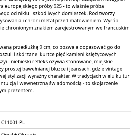
 europejskiego próby 925 - to właśnie próba
nego od niklu i szkodliwych domieszek. Rod tworzy
ysowania i chroni metal przed matowieniem. Wyrób
nie chronionym znakiem zarejestrowanym we francuskim
lowaną przedłużką 9 cm, co pozwala dopasować go do
koszuli i skórzanej kurtce pięć kamieni księżycowych
szyi - niebieski refleks ożywia stonowane, miejskie
zy prostej bawełnianej bluzce i jeansach, gdzie vintage
ej stylizacji wyraźny charakter. W tradycjach wielu kultur
ntuicją i wewnętrzną świadomością - to skojarzenie
nym prezentem.
C11001-PL
Owal + Okrągły