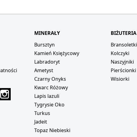
MINERAŁY
BIŻUTERIA
Bursztyn
Bransoletk
Kamień Księżycowy
Kolczyki
Labradoryt
Naszyjniki
atności
Ametyst
Pierścionki
Czarny Onyks
Wisiorki
Kwarc Różowy
r
interest
Instagram
Lapis lazuli
Tygrysie Oko
Turkus
Jadeit
Topaz Niebieski