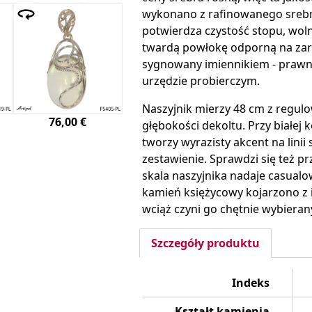
wykonano z rafinowanego srebra
potwierdza czystość stopu, wol
twardą powłokę odporną na zar
sygnowany imiennikiem - praw
urzędzie probierczym.
Naszyjnik mierzy 48 cm z regu
76,00 €
głębokości dekoltu. Przy białej 
tworzy wyrazisty akcent na linii 
zestawienie. Sprawdzi się też pr
skala naszyjnika nadaje casualow
kamień księżycowy kojarzono z i
wciąż czyni go chętnie wybiera
Szczegóły produktu
Indeks
Kształt kamienia