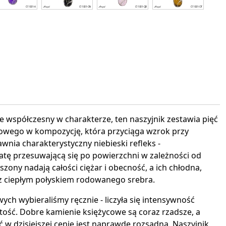
interest
e współczesny w charakterze, ten naszyjnik zestawia pięć
owego w kompozycję, która przyciąga wzrok przy
nia charakterystyczny niebieski refleks -
atę przesuwającą się po powierzchni w zależności od
zony nadają całości ciężar i obecność, a ich chłodna,
 z ciepłym połyskiem rodowanego srebra.
ych wybieraliśmy ręcznie - liczyła się intensywność
ystość. Dobre kamienie księżycowe są coraz rzadsze, a
ć w dzisiejszej cenie jest naprawdę rozsądna. Naszyjnik