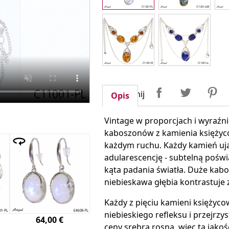
Udostępnij
Tweetuj
P
Udostępnij
Opis
Vintage w proporcjach i wyraźni
kaboszonów z kamienia księżyc
każdym ruchu. Każdy kamień ujaw
adularescencję - subtelną poświ
kąta padania światła. Duże kabos
niebieskawa głębia kontrastuje
Każdy z pięciu kamieni księżycow
niebieskiego refleksu i przejrz
64,00 €
ceny srebra rosną, więc ta jakoś