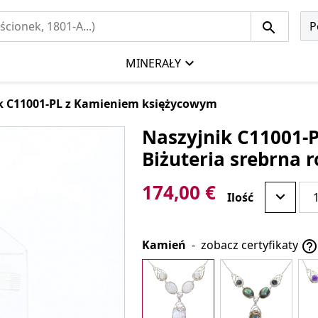
P
MINERAŁY
k C11001-PL z Kamieniem księżycowym
Naszyjnik C11001-
Biżuteria srebrna
174,00 €
Ilość
Kamień
-
zobacz certyfikaty
