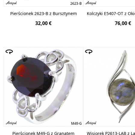
Pierścionek 2623-B z Bursztynem
Kolczyki E5407-OT z Ok
32,00 €
76,00 €
Pierścionek M49-G z Granatem
Wisiorek P2613-LAB z L