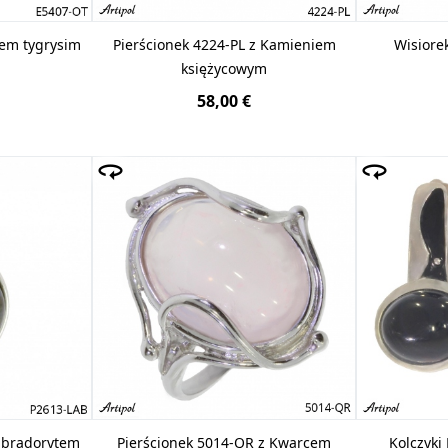
iem tygrysim
Pierścionek 4224-PL z Kamieniem
Wisiore
księżycowym
58,00 €
abradorytem
Pierścionek 5014-QR z Kwarcem
Kolczyki