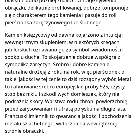
blasku trudno później znaleźć. Vintage sylwetka
obrączki, delikatnie profilowanej, dobrze komponuje
się z charakterem tego kamienia i pasuje do roli
pierścionka zaręczynowego lub ślubnego.
Kamień księżycowy od dawna kojarzono z intuicją i
wewnętrznym skupieniem, w niektórych kręgach
jubilerskich uznawano go za symbol świadomości i
spokoju ducha. To skojarzenie dobrze współgra z
symboliką zaręczyn. Srebro i dobre kamienie
naturalne drożeją z roku na rok, więc pierścionek o
takiej jakości w tej cenie to dziś rozsądny wybór. Metal
to rafinowane srebro europejskie próby 925, czysty
stop bez niklu i szkodliwych domieszek, który nie
podrażnia skóry. Warstwa rodu chroni powierzchnię
przed zarysowaniami i utratą połysku na długie lata.
Francuski imiennik to gwarancja jakości i pochodzenia
metalu szlachetnego, widoczna na wewnętrznej
stronie obrączki.