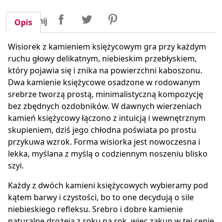
Udostępnij
Tweetuj
Pinterest
Udostępnij
Opis
Wisiorek z kamieniem księżycowym gra przy każdym
ruchu głowy delikatnym, niebieskim przebłyskiem,
który pojawia się i znika na powierzchni kaboszonu.
Dwa kamienie księżycowe osadzone w rodowanym
srebrze tworzą prostą, minimalistyczną kompozycję
bez zbędnych ozdobników. W dawnych wierzeniach
kamień księżycowy łączono z intuicją i wewnętrznym
skupieniem, dziś jego chłodna poświata po prostu
przykuwa wzrok. Forma wisiorka jest nowoczesna i
lekka, myślana z myślą o codziennym noszeniu blisko
szyi.
Każdy z dwóch kamieni księżycowych wybieramy pod
kątem barwy i czystości, bo to one decydują o sile
niebieskiego refleksu. Srebro i dobre kamienie
naturalne drożeją z roku na rok, więc zakup w tej cenie