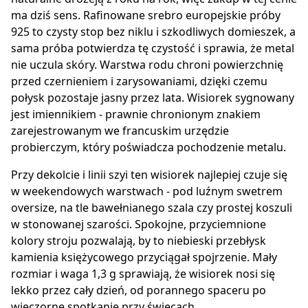
ma dziś sens. Rafinowane srebro europejskie próby
925 to czysty stop bez niklu i szkodliwych domieszek, a
sama próba potwierdza tę czystość i sprawia, że metal
nie uczula skóry. Warstwa rodu chroni powierzchnię
przed czernieniem i zarysowaniami, dzięki czemu
połysk pozostaje jasny przez lata. Wisiorek sygnowany
jest imiennikiem - prawnie chronionym znakiem
zarejestrowanym we francuskim urzędzie
probierczym, który poświadcza pochodzenie metalu.
Przy dekolcie i linii szyi ten wisiorek najlepiej czuje się
w weekendowych warstwach - pod luźnym swetrem
oversize, na tle bawełnianego szala czy prostej koszuli
w stonowanej szarości. Spokojne, przyciemnione
kolory stroju pozwalają, by to niebieski przebłysk
kamienia księżycowego przyciągał spojrzenie. Mały
rozmiar i waga 1,3 g sprawiają, że wisiorek nosi się
lekko przez cały dzień, od porannego spaceru po
wieczorne spotkanie przy świecach.