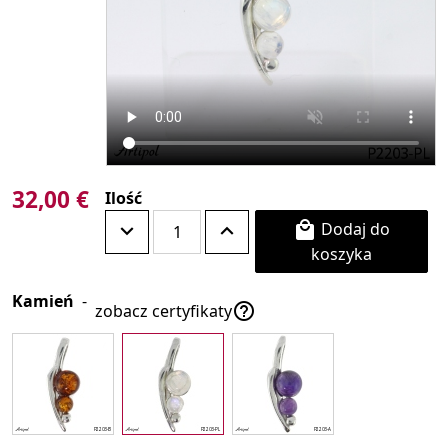
32,00 €
Ilość
Dodaj do

koszyka
Kamień
-

zobacz certyfikaty