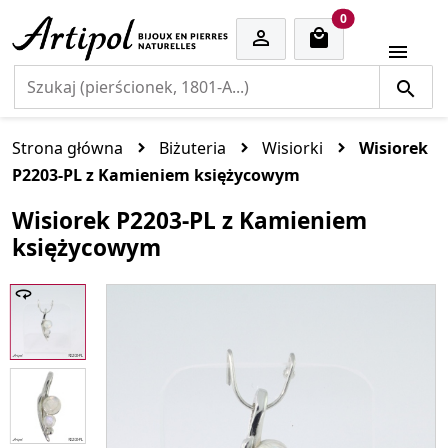
cart items
0


Strona główna
Biżuteria
Wisiorki
Wisiorek
P2203-PL z Kamieniem księżycowym
Wisiorek P2203-PL z Kamieniem
księżycowym