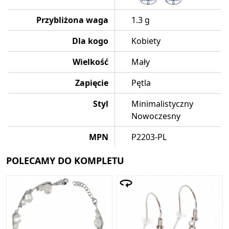
Przybliżona waga
1.3 g
Dla kogo
Kobiety
Wielkość
Mały
Zapięcie
Pętla
Styl
Minimalistyczny
Nowoczesny
MPN
P2203-PL
POLECAMY DO KOMPLETU