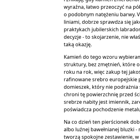
wyraźna, łatwo przeoczyć na półc
o podobnym natężeniu barwy. Vi
liniami, dobrze sprawdza się j
praktykach jubilerskich labrado
decyzje - to skojarzenie, nie wł
taką okazję.
Kamień do tego wzoru wybieramy
struktury, bez zmętnień, które o
roku na rok, więc zakup tej jak
rafinowane srebro europejskie p
domieszek, który nie podrażnia
chroni tę powierzchnię przed ś
srebrze nabity jest imiennik, z
poświadcza pochodzenie metalu
Na co dzień ten pierścionek dob
albo luźnej bawełnianej bluzki 
tworzą spokojne zestawienie, w