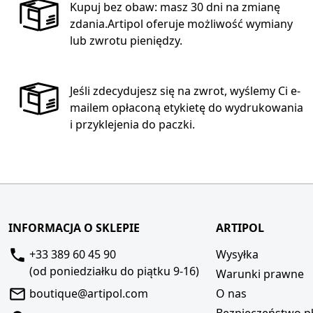
Kupuj bez obaw: masz 30 dni na zmianę
zdania.Artipol oferuje możliwość wymiany
lub zwrotu pieniędzy.
Jeśli zdecydujesz się na zwrot, wyślemy Ci e-
mailem opłaconą etykietę do wydrukowania
i przyklejenia do paczki.
INFORMACJA O SKLEPIE
ARTIPOL
+33 389 60 45 90
Wysyłka
(od poniedziałku do piątku 9-16)
Warunki prawne
boutique@artipol.com
O nas
Bezpieczeństwo pł