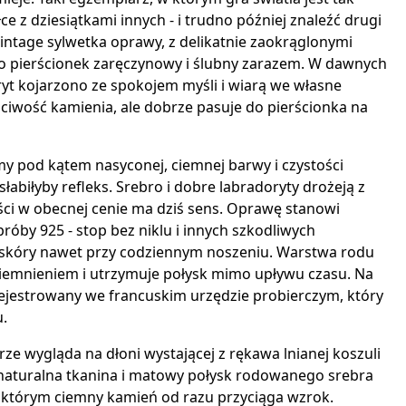
e z dziesiątkami innych - i trudno później znaleźć drugi
ntage sylwetka oprawy, z delikatnie zaokrąglonymi
ako pierścionek zaręczynowy i ślubny zarazem. W dawnych
ryt kojarzono ze spokojem myśli i wiarą we własne
aściwość kamienia, ale dobrze pasuje do pierścionka na
 pod kątem nasyconej, ciemnej barwy i czystości
słabiłyby refleks. Srebro i dobre labradoryty drożeją z
ości w obecnej cenie ma dziś sens. Oprawę stanowi
róby 925 - stop bez niklu i innych szkodliwych
 skóry nawet przy codziennym noszeniu. Warstwa rodu
ciemnieniem i utrzymuje połysk mimo upływu czasu. Na
arejestrowany we francuskim urzędzie probierczym, który
.
rze wygląda na dłoni wystającej z rękawa lnianej koszuli
- naturalna tkanina i matowy połysk rodowanego srebra
 którym ciemny kamień od razu przyciąga wzrok.