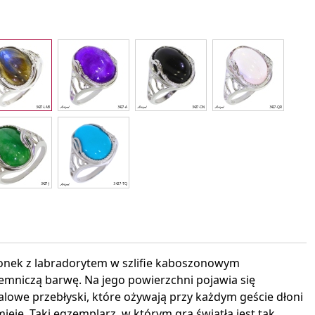
interest
cionek z labradorytem w szlifie kaboszonowym
emniczą barwę. Na jego powierzchni pojawia się
talowe przebłyski, które ożywają przy każdym geście dłoni
ieje. Taki egzemplarz, w którym gra światła jest tak