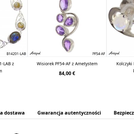
1-LAB z
Wisiorek PF54-AF z Ametystem
Kolczyki
m
84,00 €
na dostawa
Gwarancja autentyczności
Bezpiec