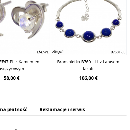
 EF47-PL z Kamieniem
Bransoletka B7601-LL z Lapisem
księżycowym
lazuli
58,00 €
106,00 €
zna płatność
Reklamacje i serwis