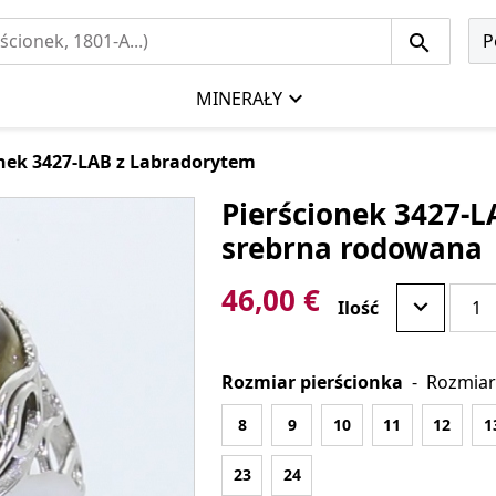
P
MINERAŁY
onek 3427-LAB z Labradorytem
Pierścionek 3427-L
srebrna rodowana
46,00 €
Ilość
Rozmiar pierścionka
-
Rozmiar
8
9
10
11
12
1
23
24