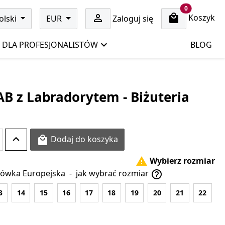
cart items
0
Koszyk

olski
EUR
Zaloguj się
DLA PROFESJONALISTÓW
BLOG
AB z Labradorytem - Biżuteria
Dodaj do koszyka

Wybierz rozmiar

ówka Europejska
-
jak wybrać rozmiar

3
14
15
16
17
18
19
20
21
22