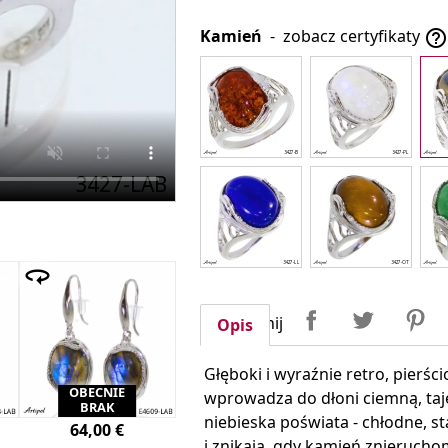
Kamień
-
zobacz certyfikaty

Udostępnij
Tweetuj
P
Udostępnij
Opis
Głęboki i wyraźnie retro, pierś
OBECNIE
wprowadza do dłoni ciemną, taj
BRAK
niebieska poświata - chłodne, s
64,00 €
i znikają, gdy kamień znieruchom