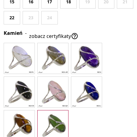
15
16
17
18
19
20
21
22
23
24
Kamień
-

zobacz certyfikaty