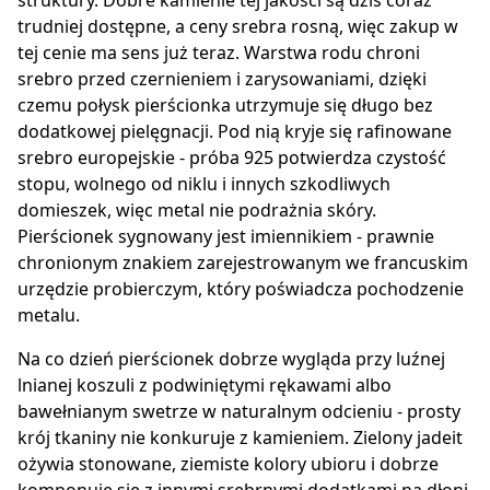
struktury. Dobre kamienie tej jakości są dziś coraz
trudniej dostępne, a ceny srebra rosną, więc zakup w
tej cenie ma sens już teraz. Warstwa rodu chroni
srebro przed czernieniem i zarysowaniami, dzięki
czemu połysk pierścionka utrzymuje się długo bez
dodatkowej pielęgnacji. Pod nią kryje się rafinowane
srebro europejskie - próba 925 potwierdza czystość
stopu, wolnego od niklu i innych szkodliwych
domieszek, więc metal nie podrażnia skóry.
Pierścionek sygnowany jest imiennikiem - prawnie
chronionym znakiem zarejestrowanym we francuskim
urzędzie probierczym, który poświadcza pochodzenie
metalu.
Na co dzień pierścionek dobrze wygląda przy luźnej
lnianej koszuli z podwiniętymi rękawami albo
bawełnianym swetrze w naturalnym odcieniu - prosty
krój tkaniny nie konkuruje z kamieniem. Zielony jadeit
ożywia stonowane, ziemiste kolory ubioru i dobrze