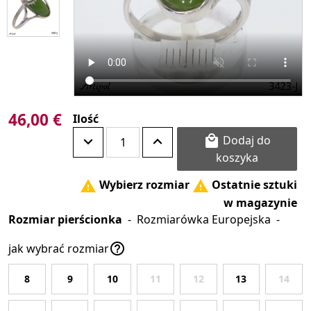
46,00 €
Ilość
Dodaj do

koszyka
Wybierz rozmiar
Ostatnie sztuki


w magazynie
Rozmiar pierścionka
-
Rozmiarówka Europejska
-

jak wybrać rozmiar
8
9
10
11
12
13
14