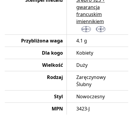
Stempel metalu
Srebro 925 +
gwarancja
francuskim
imiennikiem
Przybliżona waga
4.1 g
Dla kogo
Kobiety
Wielkość
Duży
Rodzaj
Zaręczynowy
Ślubny
Styl
Nowoczesny
MPN
3423-J