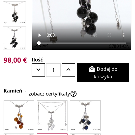
98,00 €
Ilość
Dodaj do

koszyka
Kamień
-

zobacz certyfikaty