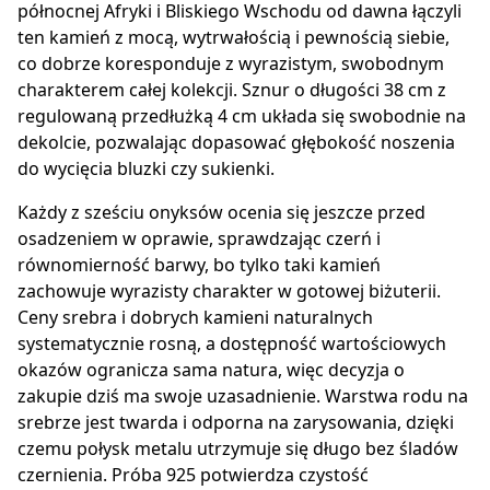
północnej Afryki i Bliskiego Wschodu od dawna łączyli
ten kamień z mocą, wytrwałością i pewnością siebie,
co dobrze koresponduje z wyrazistym, swobodnym
charakterem całej kolekcji. Sznur o długości 38 cm z
regulowaną przedłużką 4 cm układa się swobodnie na
dekolcie, pozwalając dopasować głębokość noszenia
do wycięcia bluzki czy sukienki.
Każdy z sześciu onyksów ocenia się jeszcze przed
osadzeniem w oprawie, sprawdzając czerń i
równomierność barwy, bo tylko taki kamień
zachowuje wyrazisty charakter w gotowej biżuterii.
Ceny srebra i dobrych kamieni naturalnych
systematycznie rosną, a dostępność wartościowych
okazów ogranicza sama natura, więc decyzja o
zakupie dziś ma swoje uzasadnienie. Warstwa rodu na
srebrze jest twarda i odporna na zarysowania, dzięki
czemu połysk metalu utrzymuje się długo bez śladów
czernienia. Próba 925 potwierdza czystość