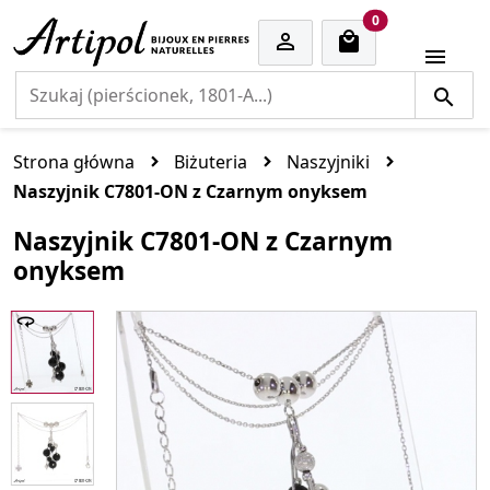
cart items
0


Strona główna
Biżuteria
Naszyjniki
Naszyjnik C7801-ON z Czarnym onyksem
Naszyjnik C7801-ON z Czarnym
onyksem