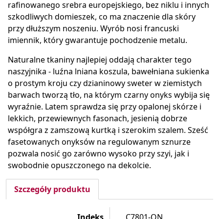
rafinowanego srebra europejskiego, bez niklu i innych
szkodliwych domieszek, co ma znaczenie dla skóry
przy dłuższym noszeniu. Wyrób nosi francuski
imiennik, który gwarantuje pochodzenie metalu.
Naturalne tkaniny najlepiej oddają charakter tego
naszyjnika - luźna lniana koszula, bawełniana sukienka
o prostym kroju czy dzianinowy sweter w ziemistych
barwach tworzą tło, na którym czarny onyks wybija się
wyraźnie. Latem sprawdza się przy opalonej skórze i
lekkich, przewiewnych fasonach, jesienią dobrze
współgra z zamszową kurtką i szerokim szalem. Sześć
fasetowanych onyksów na regulowanym sznurze
pozwala nosić go zarówno wysoko przy szyi, jak i
swobodnie opuszczonego na dekolcie.
Szczegóły produktu
Indeks
C7801-ON