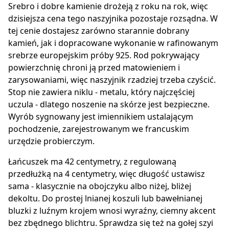
Srebro i dobre kamienie drożeją z roku na rok, więc
dzisiejsza cena tego naszyjnika pozostaje rozsądna. W
tej cenie dostajesz zarówno starannie dobrany
kamień, jak i dopracowane wykonanie w rafinowanym
srebrze europejskim próby 925. Rod pokrywający
powierzchnię chroni ją przed matowieniem i
zarysowaniami, więc naszyjnik rzadziej trzeba czyścić.
Stop nie zawiera niklu - metalu, który najczęściej
uczula - dlatego noszenie na skórze jest bezpieczne.
Wyrób sygnowany jest imiennikiem ustalającym
pochodzenie, zarejestrowanym we francuskim
urzędzie probierczym.
Łańcuszek ma 42 centymetry, z regulowaną
przedłużką na 4 centymetry, więc długość ustawisz
sama - klasycznie na obojczyku albo niżej, bliżej
dekoltu. Do prostej lnianej koszuli lub bawełnianej
bluzki z luźnym krojem wnosi wyraźny, ciemny akcent
bez zbędnego blichtru. Sprawdza się też na gołej szyi