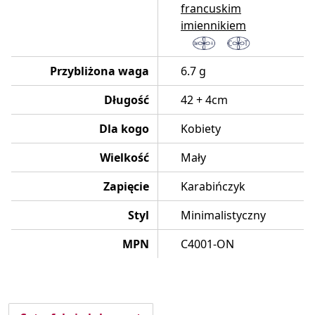
francuskim
imiennikiem
Przybliżona waga
6.7 g
Długość
42 + 4cm
Dla kogo
Kobiety
Wielkość
Mały
Zapięcie
Karabińczyk
Styl
Minimalistyczny
MPN
C4001-ON