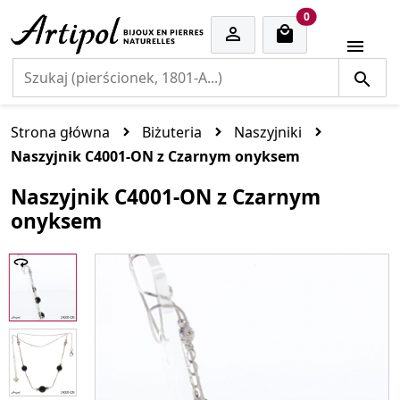
cart items
0


Strona główna
Biżuteria
Naszyjniki
Naszyjnik C4001-ON z Czarnym onyksem
Naszyjnik C4001-ON z Czarnym
onyksem