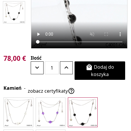
78,00 €
Ilość
Dodaj do

koszyka
Kamień
-

zobacz certyfikaty