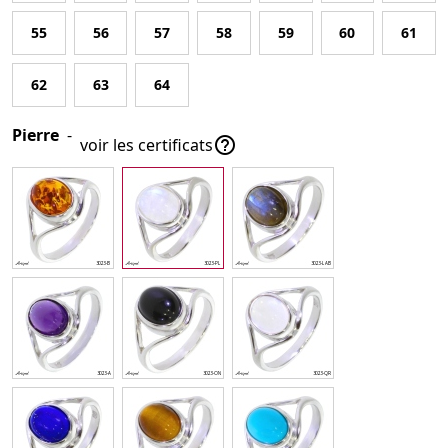
55
56
57
58
59
60
61
62
63
64
Pierre
-

voir les certificats