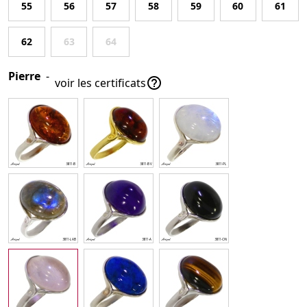
55
56
57
58
59
60
61
62
63
64
Pierre
-

voir les certificats