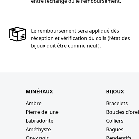
entre l’échange ou le remboursement.
Le remboursement sera appliqué dès
réception et vérification du colis (l’état des
bijoux doit être comme neuf).
MINÉRAUX
BIJOUX
Ambre
Bracelets
Pierre de lune
Boucles d'orei
Labradorite
Colliers
s
Améthyste
Bagues
Onyx noir
Pendentifs