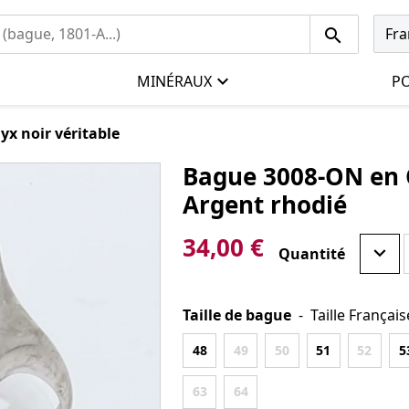
Fra
MINÉRAUX
PO
x noir véritable
Bague 3008-ON en O
Argent rhodié
34,00 €
Quantité
Taille de bague
-
Taille Français
48
49
50
51
52
5
63
64