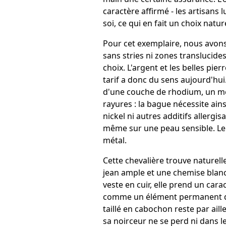
caractère affirmé - les artisans l
soi, ce qui en fait un choix natu
Pour cet exemplaire, nous avons
sans stries ni zones translucides
choix. L'argent et les belles pie
tarif a donc du sens aujourd'hui.
d'une couche de rhodium, un mét
rayures : la bague nécessite ain
nickel ni autres additifs allerg
même sur une peau sensible. Le b
métal.
Cette chevalière trouve naturel
jean ample et une chemise blanch
veste en cuir, elle prend un car
comme un élément permanent d'u
taillé en cabochon reste par ail
sa noirceur ne se perd ni dans le