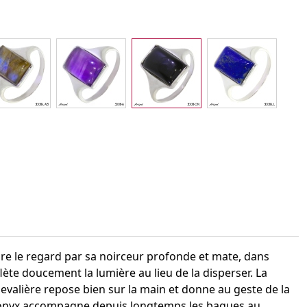
terest
ttire le regard par sa noirceur profonde et mate, dans
flète doucement la lumière au lieu de la disperser. La
hevalière repose bien sur la main et donne au geste de la
'onyx accompagne depuis longtemps les bagues au