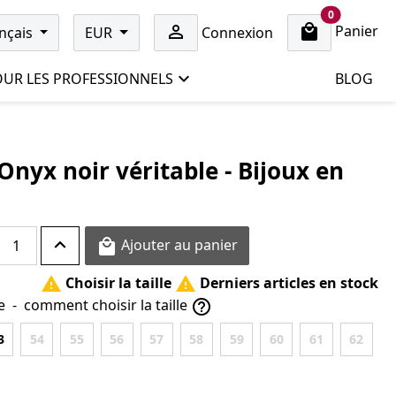
cart items
0
Panier

nçais
EUR
Connexion
UR LES PROFESSIONNELS
BLOG
nyx noir véritable - Bijoux en
Ajouter au panier

Choisir la taille
Derniers articles en stock


e
-
comment choisir la taille

3
54
55
56
57
58
59
60
61
62