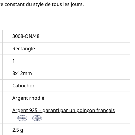
 constant du style de tous les jours.
3008-ON/48
Rectangle
1
8x12mm
Cabochon
Argent rhodié
Argent 925 + garanti par un poinçon français
2.5 g