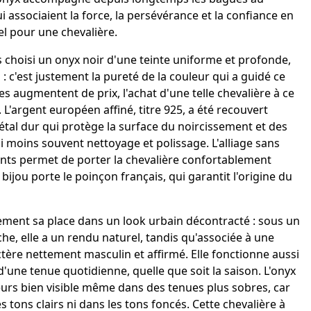
ui associaient la force, la persévérance et la confiance en
rel pour une chevalière.
 choisi un onyx noir d'une teinte uniforme et profonde,
 : c'est justement la pureté de la couleur qui a guidé ce
rres augmentent de prix, l'achat d'une telle chevalière à ce
 L'argent européen affiné, titre 925, a été recouvert
al dur qui protège la surface du noircissement et des
si moins souvent nettoyage et polissage. L'alliage sans
isants permet de porter la chevalière confortablement
ijou porte le poinçon français, qui garantit l'origine du
lement sa place dans un look urbain décontracté : sous un
e, elle a un rendu naturel, tandis qu'associée à une
actère nettement masculin et affirmé. Elle fonctionne aussi
ne tenue quotidienne, quelle que soit la saison. L'onyx
leurs bien visible même dans des tenues plus sobres, car
s tons clairs ni dans les tons foncés. Cette chevalière à