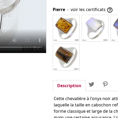
Pierre
-
voir les certificats

Partager
Tweet
Pin
Partager
Description
Cette chevalière à l'onyx noir a
laquelle la taille en cabochon re
forme classique et large de la c
main une certaine assurance. L