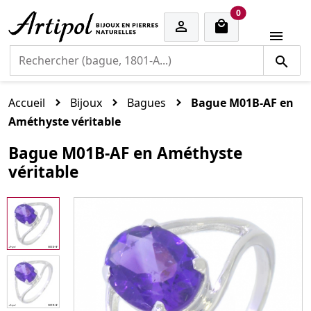
cart items
0


Accueil
Bijoux
Bagues
Bague M01B-AF en
Améthyste véritable
Bague M01B-AF en Améthyste
véritable