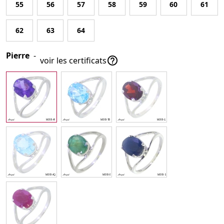
55
56
57
58
59
60
61
62
63
64
Pierre
-

voir les certificats