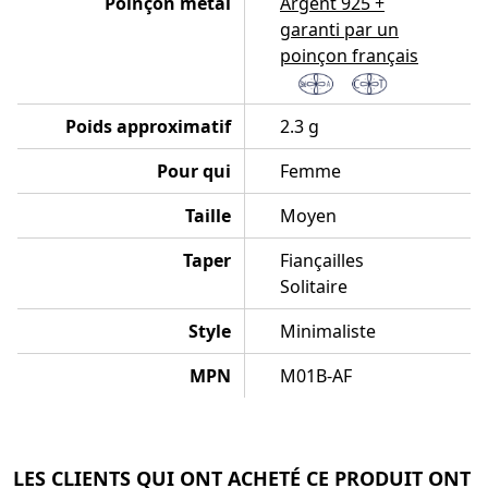
Poinçon métal
Argent 925 +
garanti par un
poinçon français
Poids approximatif
2.3 g
Pour qui
Femme
Taille
Moyen
Taper
Fiançailles
Solitaire
Style
Minimaliste
MPN
M01B-AF
LES CLIENTS QUI ONT ACHETÉ CE PRODUIT ONT