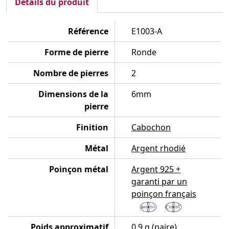
Détails du produit
Référence
E1003-A
Forme de pierre
Ronde
Nombre de pierres
2
Dimensions de la
6mm
pierre
Finition
Cabochon
Métal
Argent rhodié
Poinçon métal
Argent 925 +
garanti par un
poinçon français
Poids approximatif
0.9 g (paire)