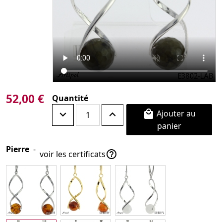
52,00 €
Quantité
Ajouter au

panier
Pierre
-

voir les certificats