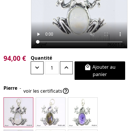
94,00 €
Quantité
Ajouter au

panier
Pierre
-

voir les certificats