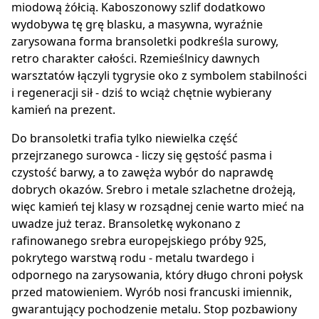
miodową żółcią. Kaboszonowy szlif dodatkowo
wydobywa tę grę blasku, a masywna, wyraźnie
zarysowana forma bransoletki podkreśla surowy,
retro charakter całości. Rzemieślnicy dawnych
warsztatów łączyli tygrysie oko z symbolem stabilności
i regeneracji sił - dziś to wciąż chętnie wybierany
kamień na prezent.
Do bransoletki trafia tylko niewielka część
przejrzanego surowca - liczy się gęstość pasma i
czystość barwy, a to zawęża wybór do naprawdę
dobrych okazów. Srebro i metale szlachetne drożeją,
więc kamień tej klasy w rozsądnej cenie warto mieć na
uwadze już teraz. Bransoletkę wykonano z
rafinowanego srebra europejskiego próby 925,
pokrytego warstwą rodu - metalu twardego i
odpornego na zarysowania, który długo chroni połysk
przed matowieniem. Wyrób nosi francuski imiennik,
gwarantujący pochodzenie metalu. Stop pozbawiony