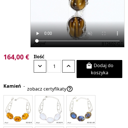
164,00 €
Ilość
Dodaj do

koszyka
Kamień
-

zobacz certyfikaty