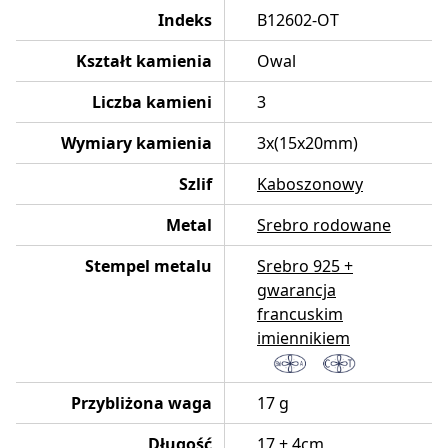
Indeks
B12602-OT
Kształt kamienia
Owal
Liczba kamieni
3
Wymiary kamienia
3x(15x20mm)
Szlif
Kaboszonowy
Metal
Srebro rodowane
Stempel metalu
Srebro 925 +
gwarancja
francuskim
imiennikiem
Przybliżona waga
17 g
Długość
17 + 4cm