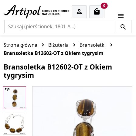
cart items
0


Strona główna
Biżuteria
Bransoletki
Bransoletka B12602-OT z Okiem tygrysim
Bransoletka B12602-OT z Okiem
tygrysim