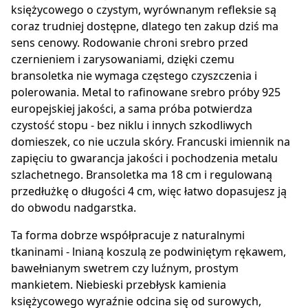
księżycowego o czystym, wyrównanym refleksie są
coraz trudniej dostępne, dlatego ten zakup dziś ma
sens cenowy. Rodowanie chroni srebro przed
czernieniem i zarysowaniami, dzięki czemu
bransoletka nie wymaga częstego czyszczenia i
polerowania. Metal to rafinowane srebro próby 925
europejskiej jakości, a sama próba potwierdza
czystość stopu - bez niklu i innych szkodliwych
domieszek, co nie uczula skóry. Francuski imiennik na
zapięciu to gwarancja jakości i pochodzenia metalu
szlachetnego. Bransoletka ma 18 cm i regulowaną
przedłużkę o długości 4 cm, więc łatwo dopasujesz ją
do obwodu nadgarstka.
Ta forma dobrze współpracuje z naturalnymi
tkaninami - lnianą koszulą ze podwiniętym rękawem,
bawełnianym swetrem czy luźnym, prostym
mankietem. Niebieski przebłysk kamienia
księżycowego wyraźnie odcina się od surowych,