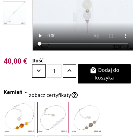
40,00 €
Ilość
Dodaj do

koszyka
Kamień
-

zobacz certyfikaty