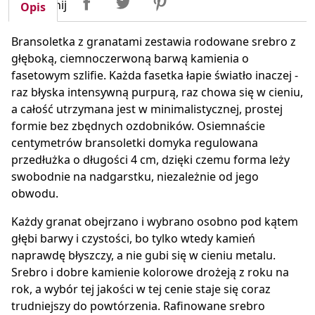
Udostępnij
Opis
Bransoletka z granatami zestawia rodowane srebro z
głęboką, ciemnoczerwoną barwą kamienia o
fasetowym szlifie. Każda fasetka łapie światło inaczej -
raz błyska intensywną purpurą, raz chowa się w cieniu,
a całość utrzymana jest w minimalistycznej, prostej
formie bez zbędnych ozdobników. Osiemnaście
centymetrów bransoletki domyka regulowana
przedłużka o długości 4 cm, dzięki czemu forma leży
swobodnie na nadgarstku, niezależnie od jego
obwodu.
Każdy granat obejrzano i wybrano osobno pod kątem
głębi barwy i czystości, bo tylko wtedy kamień
naprawdę błyszczy, a nie gubi się w cieniu metalu.
Srebro i dobre kamienie kolorowe drożeją z roku na
rok, a wybór tej jakości w tej cenie staje się coraz
trudniejszy do powtórzenia. Rafinowane srebro