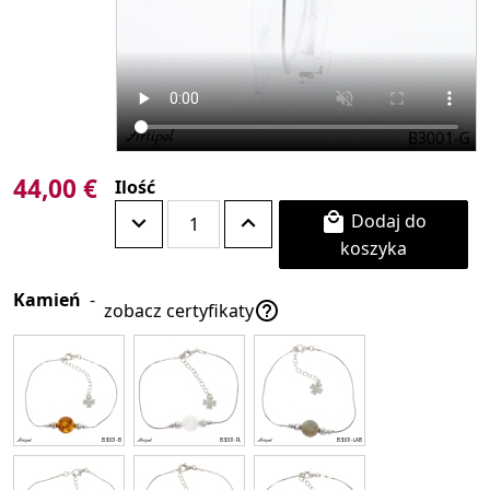
44,00 €
Ilość
Dodaj do

koszyka
Kamień
-

zobacz certyfikaty